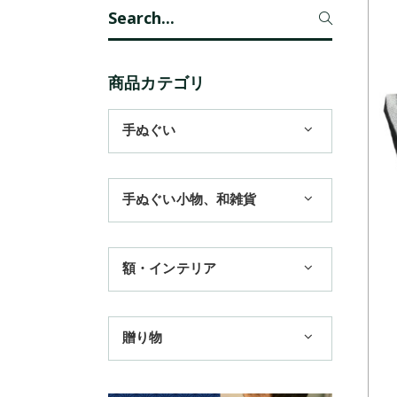
Search
for:
商品カテゴリ
手ぬぐい
1,100円まで
手ぬぐい小物、和雑貨
3,300円まで
ハンカチ
額・インテリア
11,000円まで
扇子
手ぬぐい額・アートフレーム
季節のおすすめ
贈り物
トートバッグ
TokyoTokyo選定商品
日本土産
歌舞伎