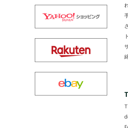
サ
T
T
d
E