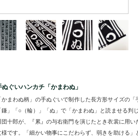
手ぬぐいハンカチ「かまわぬ」
「かまわぬ柄」の手ぬぐいで制作した長方形サイズの「
「鎌」「○（輪）」「ぬ」で「かまわぬ」と読ませる判
川団十郎が、『累』の与右衛門を演じたとき衣裳に用い
文様です。「細かい物事にこだわらず、弱きを助ける」