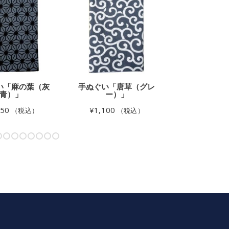
い「麻の葉（灰
手ぬぐい「唐草（グレ
手ぬぐい
青）」
ー）」
¥
2,530
650
¥
1,100
（税込）
（税込）