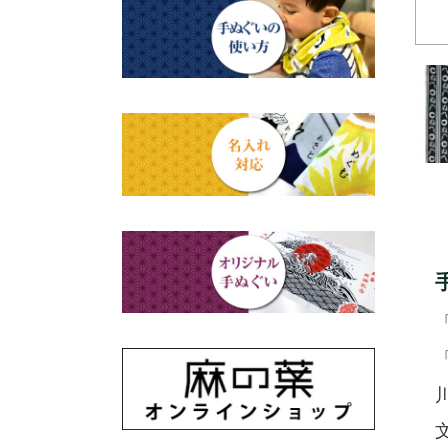
赤ちゃん甚平
タペストリー・掛軸・パネル
母の日ギフト
浮世絵・名画名作・古典
額
チーフ・風呂敷
父の日ギフト
干支・富士・招福・縁起物
のれん
ステーショナリー
結婚祝い
四季
出産祝い
動物・その他
秋のギフト
江戸小紋・総柄・無地
藍染め・絞り染め
ギフトセット