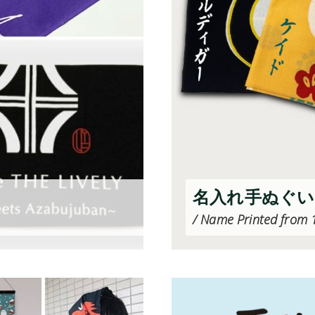
名入れ手ぬぐい(
/ Name Printed from 