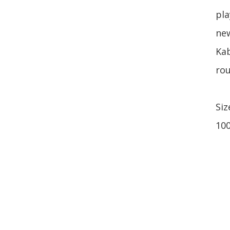
pla
new
Kab
rou
Si
10