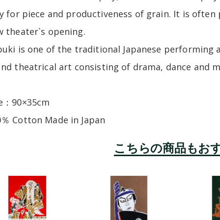
y for piece and productiveness of grain. It is ofte
 theater`s opening.
uki is one of the traditional Japanese performing art
nd theatrical art consisting of drama, dance and m
ze：90×35cm
0％ Cotton Made in Japan