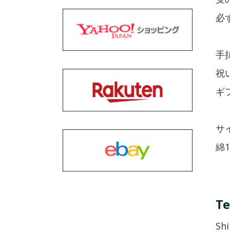
必
手
祝
ギ
サイ
綿
Te
Shi