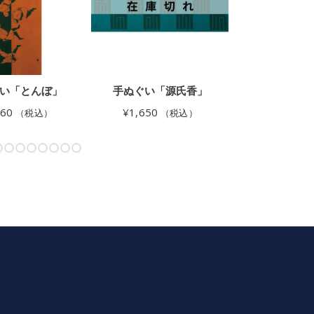
い「とんぼ」
手ぬぐい「源氏香」
手ぬぐい「
ク
760
¥
1,650
（税込）
（税込）
¥
1,650