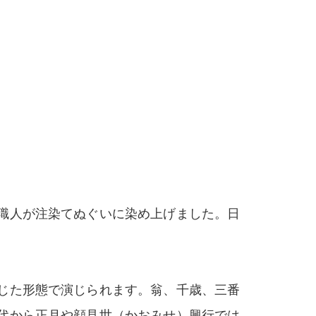
職人が注染てぬぐいに染め上げました。日
じた形態で演じられます。翁、千歳、三番
代から正月や顔見世（かおみせ）興行では