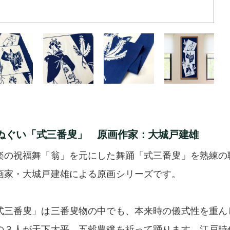
ぬぐい「式三番叟」 原画作家：大城戸建雄
楽の祝福舞「翁」を元にした舞踊「式三番叟」を熟練の
画家・大城戸建雄による原画シリーズです。
式三番叟」は三番叟物の中でも、本来時の儀式性を重ん
の３人が天下太平、五穀豊穣を祈って踊ります。江戸時