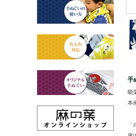
赤ちゃん甚平
タペストリー・掛軸・パネル
母の日ギフト
浮世絵・名画名作・古典
額
チーフ・風呂敷
父の日ギフト
干支・富士・招福・縁起物
のれん
ステーショナリー
結婚祝い
四季
出産祝い
動物・その他
手
秋のギフト
江戸小紋・総柄・無地
能
藍染め・絞り染め
本
ギフトセット
「
叟