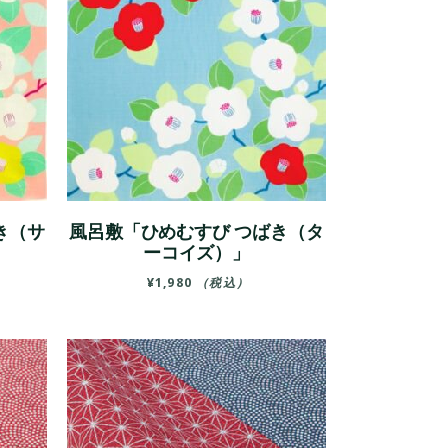
き（サ
風呂敷「ひめむすび つばき（タ
ーコイズ）」
¥
1,980
（税込）