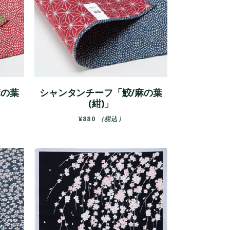
麻の葉
シャンタンチーフ「鮫/麻の葉
(紺)」
¥
880
（税込）