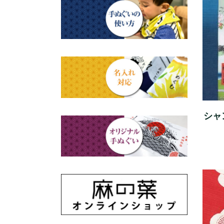
四季
ステーショナリー
のれん
母の日ギフト
動物・その他
父の日ギフト
江戸小紋・総柄・無地
結婚祝い
藍染め・絞り染め
出産祝い
ギフトセット
秋のギフト
シャ