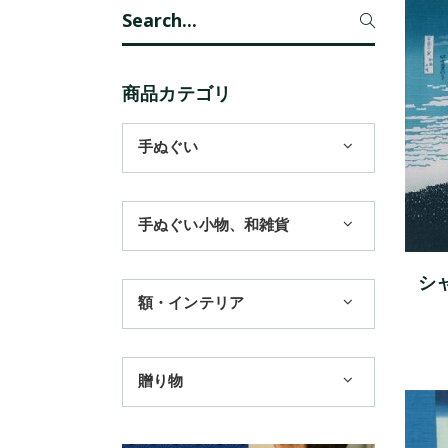
Search
for:
商品カテゴリ
手ぬぐい
1,100円まで
手ぬぐい小物、和雑貨
3,300円まで
11,000円まで
ハンカチ
シ
額・インテリア
季節のおすすめ
扇子
歌舞伎
トートバッグ
手ぬぐい額・アートフレーム
贈り物
浮世絵・名画名作・古典
赤ちゃん甚平
TokyoTokyo選定商品
干支・富士・招福・縁起物
チーフ・風呂敷
タペストリー・掛軸・パネル額
日本土産