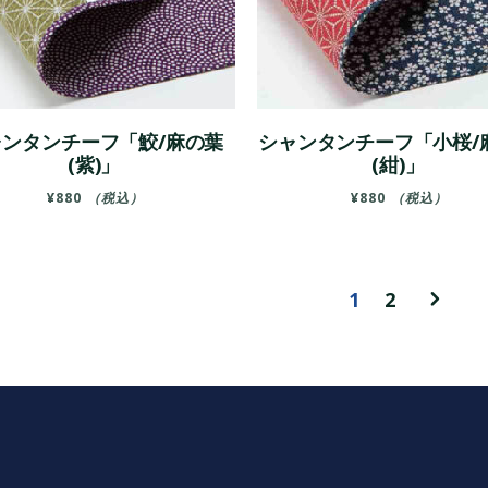
ャンタンチーフ「鮫/麻の葉
シャンタンチーフ「小桜/
(紫)」
(紺)」
¥
880
（税込）
¥
880
（税込）
1
2