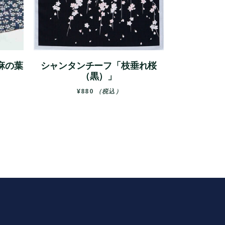
麻の葉
シャンタンチーフ「枝垂れ桜
（黒）」
¥
880
（税込）