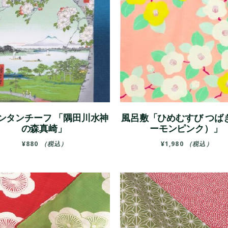
ンタンチーフ 「隅田川水神
風呂敷「ひめむすび つば
の森真崎」
ーモンピンク）」
¥
880
（税込）
¥
1,980
（税込）