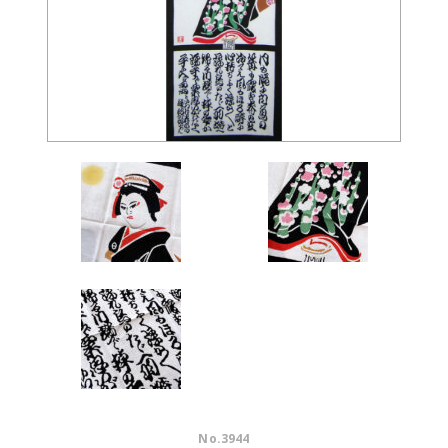
No.
3944