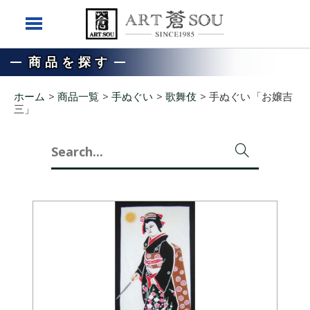
商品を探す
ホーム
>
商品一覧
>
手ぬぐい
>
歌舞伎
>
手ぬぐい「お嬢吉
三」
Search
for: