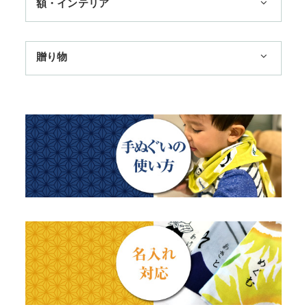
額・インテリア
11,000円まで
扇子
手ぬぐい額・アートフレーム
季節のおすすめ
贈り物
トートバッグ
TokyoTokyo選定商品
日本土産
歌舞伎
赤ちゃん甚平
タペストリー・掛軸・パネル額
母の日ギフト
浮世絵・名画名作・古典
チーフ・風呂敷
のれん
父の日ギフト
干支・富士・招福・縁起物
ステーショナリー
結婚祝い
四季
出産祝い
動物・その他
秋のギフト
江戸小紋・総柄・無地