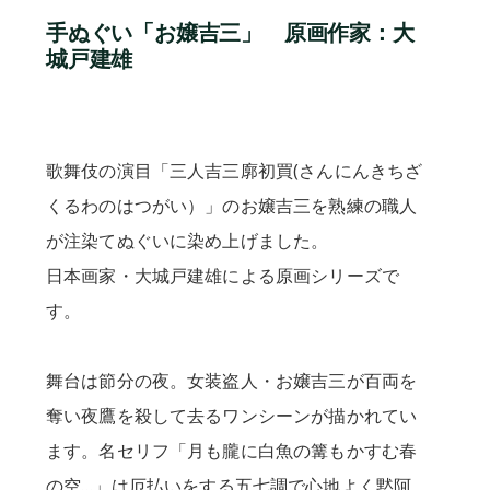
手ぬぐい「お嬢吉三」 原画作家：大
城戸建雄
歌舞伎の演目「三人吉三廓初買(さんにんきちざ
くるわのはつがい）」のお嬢吉三を熟練の職人
が注染てぬぐいに染め上げました。
日本画家・大城戸建雄による原画シリーズで
す。
舞台は節分の夜。女装盗人・お嬢吉三が百両を
奪い夜鷹を殺して去るワンシーンが描かれてい
ます。名セリフ「月も朧に白魚の篝もかすむ春
の空…」は厄払いをする五七調で心地よく黙阿