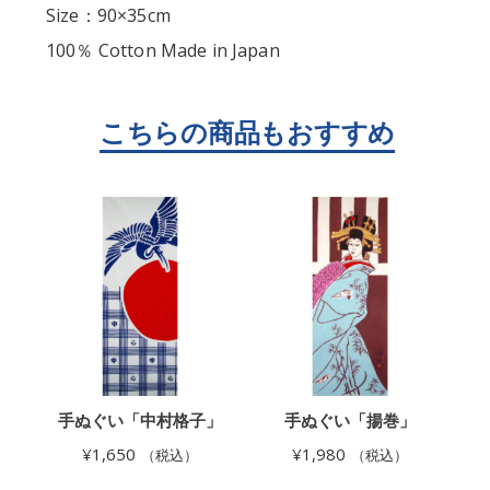
Size：90×35cm
100％ Cotton Made in Japan
」
手ぬぐい「中村格子」
手ぬぐい「揚巻」
¥
1,650
¥
1,980
（税込）
（税込）