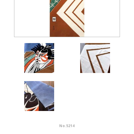
No.
5214