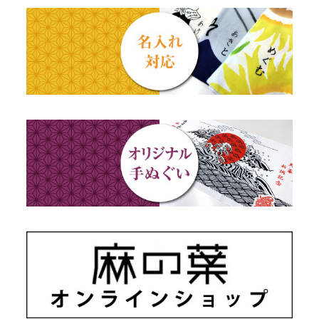
出産祝い
動物・その他
秋のギフト
江戸小紋・総柄・無地
藍染め・絞り染め
ギフトセット