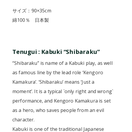
サイズ：90×35cm
綿100％ 日本製
Tenugui : Kabuki “Shibaraku”
“Shibaraku” is name of a Kabuki play, as well
as famous line by the lead role ‘Kengoro
Kamakura’. ‘Shibaraku’ means ‘Just a
moment’. It is a typical `only right and wrong`
performance, and Kengoro Kamakura is set
as a hero, who saves people from an evil
character.
Kabuki is one of the traditional Japanese