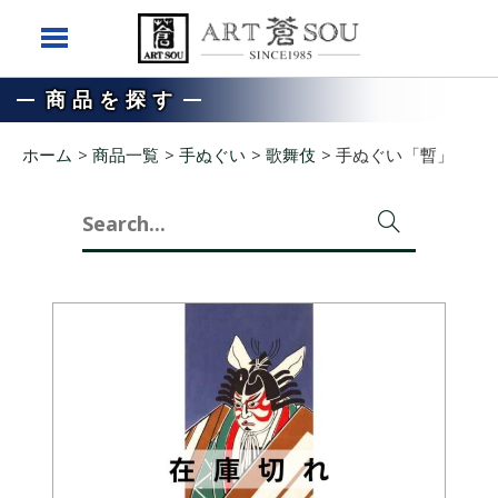
商品を探す
ホーム
>
商品一覧
>
手ぬぐい
>
歌舞伎
>
手ぬぐい「暫」
Search
for: