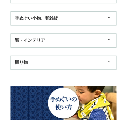
1,100円まで
手ぬぐい小物、和雑貨
3,300円まで
ハンカチ
額・インテリア
11,000円まで
扇子
手ぬぐい額・アートフレーム
季節のおすすめ
贈り物
トートバッグ
TokyoTokyo選定商品
日本土産
歌舞伎
赤ちゃん甚平
タペストリー・掛軸・パネル額
母の日ギフト
浮世絵・名画名作・古典
チーフ・風呂敷
のれん
父の日ギフト
干支・富士・招福・縁起物
ステーショナリー
結婚祝い
四季