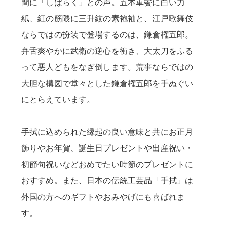
間に「しばらく」との声。五本車鬢に白い力
紙、紅の筋隈に三升紋の素袍袖と、江戸歌舞伎
ならではの扮装で登場するのは、鎌倉権五郎。
弁舌爽やかに武衛の逆心を衝き、大太刀をふる
って悪人どもをなぎ倒します。荒事ならではの
大胆な構図で堂々とした鎌倉権五郎を手ぬぐい
にとらえています。
手拭に込められた縁起の良い意味と共にお正月
飾りやお年賀、誕生日プレゼントや出産祝い・
初節句祝いなどおめでたい時節のプレゼントに
おすすめ。また、日本の伝統工芸品「手拭」は
外国の方へのギフトやおみやげにも喜ばれま
す。