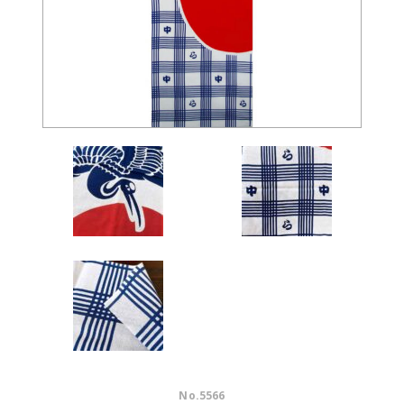
No.
5566