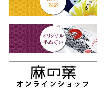
秋のギフト
江戸小紋・総柄・無地
藍染め・絞り染め
ギフトセット