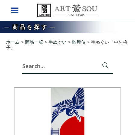
商品を探す
ホーム
>
商品一覧
>
手ぬぐい
>
歌舞伎
>
手ぬぐい「中村格
子」
Search
for: