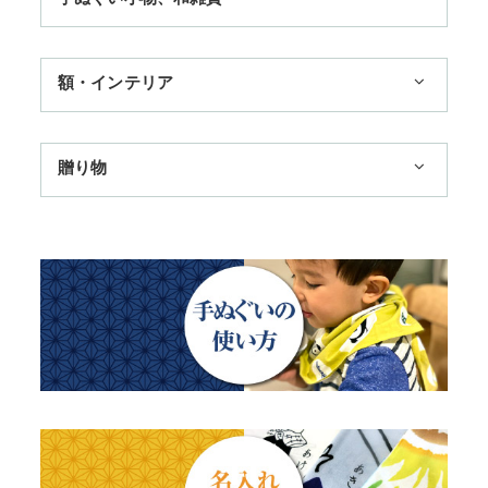
3,300円まで
ハンカチ
額・インテリア
11,000円まで
扇子
手ぬぐい額・アートフレーム
季節のおすすめ
贈り物
トートバッグ
TokyoTokyo選定商品
日本土産
歌舞伎
赤ちゃん甚平
タペストリー・掛軸・パネル額
母の日ギフト
浮世絵・名画名作・古典
チーフ・風呂敷
のれん
父の日ギフト
干支・富士・招福・縁起物
ステーショナリー
結婚祝い
四季
出産祝い
動物・その他