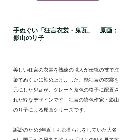
手ぬぐい「狂言衣裳・鬼瓦」 原画：
影山のり子
美しい狂言の衣裳を熟練の職人が伝統の技で注
染てぬぐいに染め上げました。能狂言の衣裳を
元にした鬼瓦が、グレーと茶色の格子に配置さ
れた粋なデザインです。狂言の染色作家・影山
のり子による原画シリーズです。
訴訟のため3年近くも都暮らしをしていた大名
が、国元への帰参を許され「鬼瓦の顔を見て故