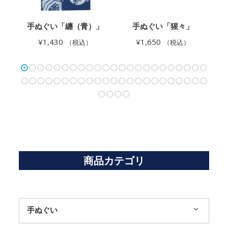
衣
手ぬぐい「纏（青）」
手ぬぐい「猩々」
¥
1,430
¥
1,650
（税込）
（税込）
商品カテゴリ
手ぬぐい