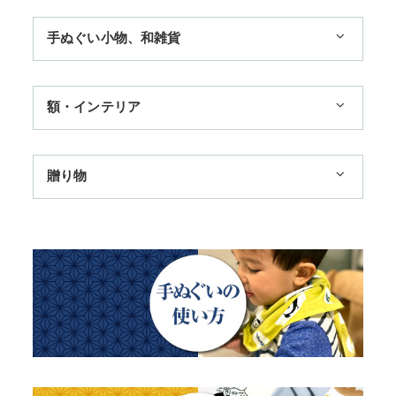
1,100円まで
手ぬぐい小物、和雑貨
3,300円まで
ハンカチ
額・インテリア
11,000円まで
扇子
手ぬぐい額・アートフレーム
季節のおすすめ
贈り物
トートバッグ
TokyoTokyo選定商品
日本土産
歌舞伎
赤ちゃん甚平
タペストリー・掛軸・パネル額
母の日ギフト
浮世絵・名画名作・古典
チーフ・風呂敷
のれん
父の日ギフト
干支・富士・招福・縁起物
ステーショナリー
結婚祝い
四季