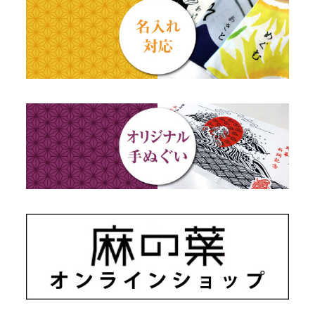
出産祝い
動物・その他
秋のギフト
江戸小紋・総柄・無地
藍染め・絞り染め
ギフトセット