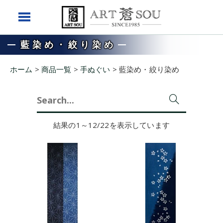
藍染め・絞り染め
ホーム
>
商品一覧
>
手ぬぐい
>
藍染め・絞り染め
Search
for:
結果の1～12/22を表示しています