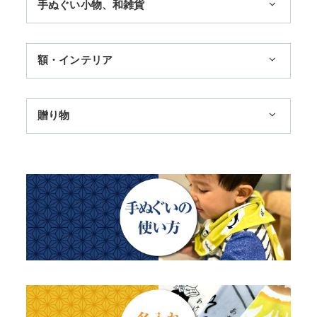
手ぬぐい小物、和雑貨
3,300円まで
11,000円まで
ハンカチ
額・インテリア
季節のおすすめ
扇子
歌舞伎
トートバッグ
手ぬぐい額・アートフレーム
贈り物
浮世絵・名画名作・古典
赤ちゃん甚平
TokyoTokyo選定商品
干支・富士・招福・縁起物
チーフ・風呂敷
タペストリー・掛軸・パネル額
日本土産
四季
ステーショナリー
のれん
母の日ギフト
動物・その他
父の日ギフト
江戸小紋・総柄・無地
結婚祝い
藍染め・絞り染め
出産祝い
ギフトセット
秋のギフト