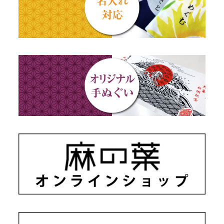
秋のギフト
江戸小紋・総柄・無地
藍染め・絞り染め
ギフトセット