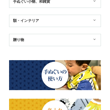
手ぬぐい小物、和雑貨
3,300円まで
ハンカチ
額・インテリア
11,000円まで
扇子
手ぬぐい額・アートフレーム
季節のおすすめ
贈り物
トートバッグ
TokyoTokyo選定商品
日本土産
歌舞伎
赤ちゃん甚平
タペストリー・掛軸・パネル額
母の日ギフト
浮世絵・名画名作・古典
チーフ・風呂敷
のれん
父の日ギフト
干支・富士・招福・縁起物
ステーショナリー
結婚祝い
四季
出産祝い
動物・その他