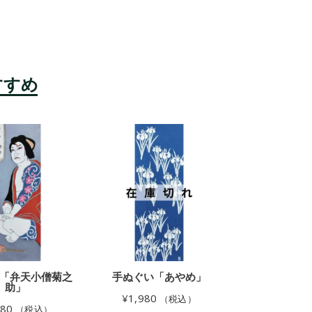
「弁天小僧菊之
手ぬぐい「あやめ」
手ぬぐい「
助」
¥
1,980
¥
2,530
（税込）
980
（税込）