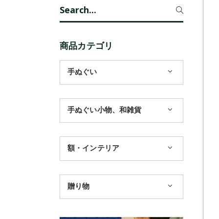
Search
for:
商品カテゴリ
手ぬぐい
1,100円まで
手ぬぐい小物、和雑貨
3,300円まで
ハンカチ
額・インテリア
11,000円まで
扇子
手ぬぐい額・アートフレーム
季節のおすすめ
贈り物
トートバッグ
TokyoTokyo選定商品
日本土産
歌舞伎