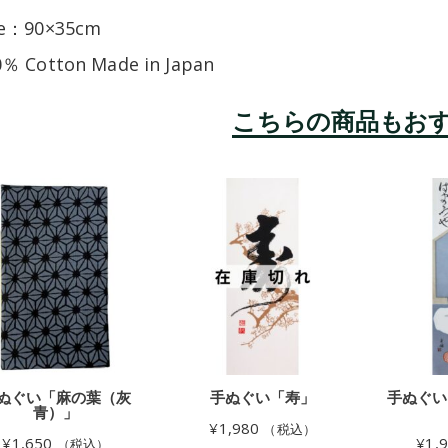
ze：90×35cm
0％ Cotton Made in Japan
ぬぐい「麻の葉（灰
手ぬぐい「寿」
手ぬぐい
青）」
¥
1,980
（税込）
¥
1,650
¥
1,
（税込）