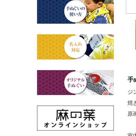
赤ちゃん甚平
タペストリー・掛軸・パネル
母の日ギフト
浮世絵・名画名作・古典
額
チーフ・風呂敷
父の日ギフト
干支・富士・招福・縁起物
のれん
ステーショナリー
結婚祝い
四季
出産祝い
動物・その他
手
秋のギフト
江戸小紋・総柄・無地
ジ
藍染め・絞り染め
焼
原
ギフトセット
室