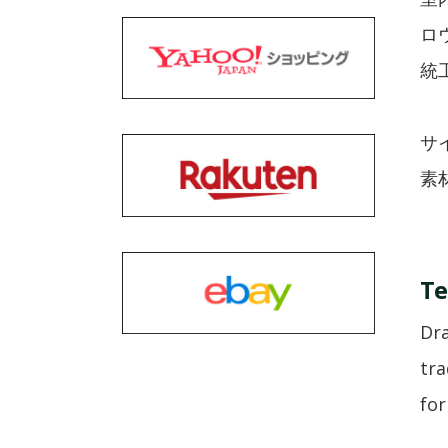
ロ
統
サイ
素
Te
Dra
tra
for