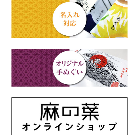
出産祝い
動物・その他
秋のギフト
江戸小紋・総柄・無地
藍染め・絞り染め
ギフトセット