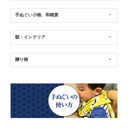
1,100円まで
手ぬぐい小物、和雑貨
3,300円まで
ハンカチ
額・インテリア
11,000円まで
扇子
手ぬぐい額・アートフレーム
季節のおすすめ
贈り物
トートバッグ
TokyoTokyo選定商品
日本土産
歌舞伎
赤ちゃん甚平
タペストリー・掛軸・パネル額
母の日ギフト
浮世絵・名画名作・古典
チーフ・風呂敷
のれん
父の日ギフト
干支・富士・招福・縁起物
ステーショナリー
結婚祝い
四季