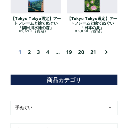
【Tokyo Tokyo選定】アー
【Tokyo Tokyo選定】アー
トフレームと絵てぬぐい
トフレームと絵てぬぐい
「隅田川水神の森」
「日本の夏」
¥
5,610
（税込）
¥
5,060
（税込）
1
2
3
4
…
19
20
21
商品カテゴリ
手ぬぐい
1,100円まで