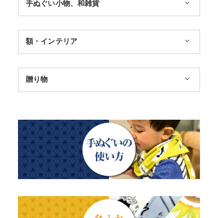
手ぬぐい小物、和雑貨
3,300円まで
11,000円まで
ハンカチ
額・インテリア
季節のおすすめ
扇子
歌舞伎
トートバッグ
手ぬぐい額・アートフレーム
贈り物
浮世絵・名画名作・古典
赤ちゃん甚平
TokyoTokyo選定商品
干支・富士・招福・縁起物
チーフ・風呂敷
タペストリー・掛軸・パネル額
日本土産
四季
ステーショナリー
のれん
母の日ギフト
動物・その他
父の日ギフト
江戸小紋・総柄・無地
結婚祝い
藍染め・絞り染め
出産祝い
ギフトセット
秋のギフト