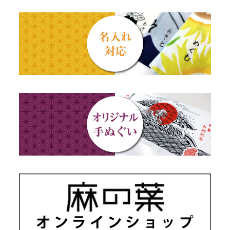
結婚祝い
四季
出産祝い
動物・その他
秋のギフト
江戸小紋・総柄・無地
藍染め・絞り染め
ギフトセット