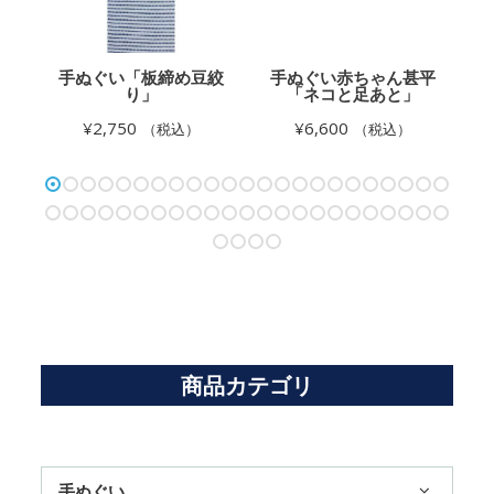
レ
手ぬぐい「板締め豆絞
手ぬぐい赤ちゃん甚平
り」
「ネコと足あと」
¥
2,750
¥
6,600
（税込）
（税込）
商品カテゴリ
手ぬぐい