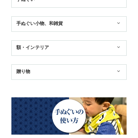
1,100円まで
手ぬぐい小物、和雑貨
3,300円まで
ハンカチ
額・インテリア
11,000円まで
扇子
手ぬぐい額・アートフレーム
季節のおすすめ
贈り物
トートバッグ
TokyoTokyo選定商品
日本土産
歌舞伎
赤ちゃん甚平
タペストリー・掛軸・パネル額
母の日ギフト
浮世絵・名画名作・古典
チーフ・風呂敷
のれん
父の日ギフト
干支・富士・招福・縁起物
ステーショナリー