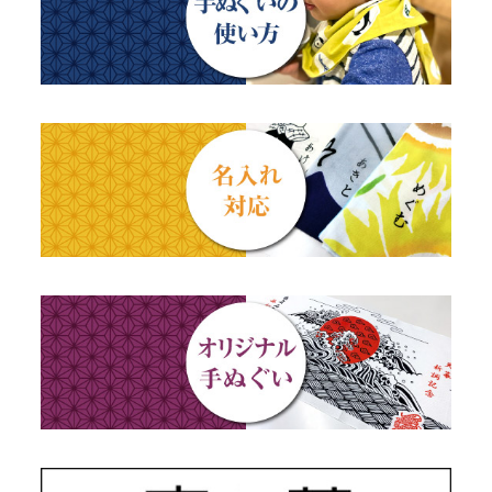
のれん
父の日ギフト
干支・富士・招福・縁起物
ステーショナリー
結婚祝い
四季
出産祝い
動物・その他
秋のギフト
江戸小紋・総柄・無地
藍染め・絞り染め
ギフトセット