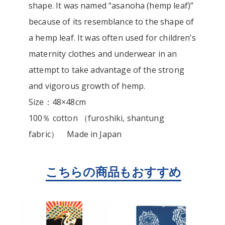
shape. It was named “asanoha (hemp leaf)”
because of its resemblance to the shape of
a hemp leaf. It was often used for children’s
maternity clothes and underwear in an
attempt to take advantage of the strong
and vigorous growth of hemp.
Size：48×48cm
100％ cotton （furoshiki, shantung
fabric） Made in Japan