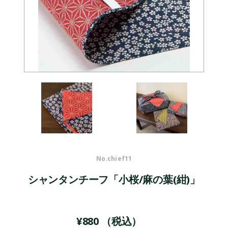
No.
chief11
シャンタンチーフ「小桜/麻の葉(紺)」
¥
880
（税込）