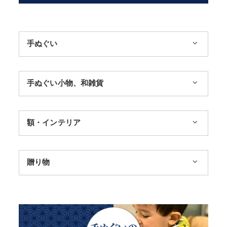
手ぬぐい
1,100円まで
手ぬぐい小物、和雑貨
3,300円まで
ハンカチ
額・インテリア
11,000円まで
扇子
手ぬぐい額・アートフレーム
季節のおすすめ
贈り物
トートバッグ
TokyoTokyo選定商品
日本土産
歌舞伎
赤ちゃん甚平
タペストリー・掛軸・パネル額
母の日ギフト
浮世絵・名画名作・古典
チーフ・風呂敷