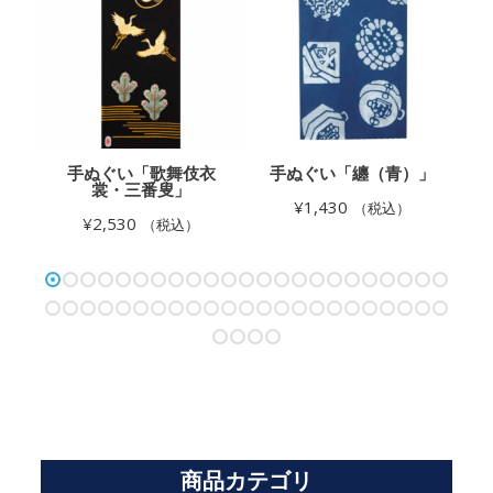
マ
手ぬぐい「歌舞伎衣
手ぬぐい「纏（青）」
裳・三番叟」
¥
1,430
（税込）
¥
2,530
（税込）
商品カテゴリ