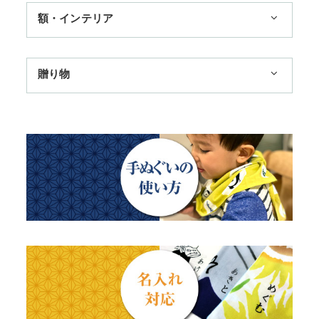
額・インテリア
11,000円まで
扇子
手ぬぐい額・アートフレーム
季節のおすすめ
贈り物
トートバッグ
TokyoTokyo選定商品
日本土産
歌舞伎
赤ちゃん甚平
タペストリー・掛軸・パネル額
母の日ギフト
浮世絵・名画名作・古典
チーフ・風呂敷
のれん
父の日ギフト
干支・富士・招福・縁起物
ステーショナリー
結婚祝い
四季
出産祝い
動物・その他
秋のギフト
江戸小紋・総柄・無地