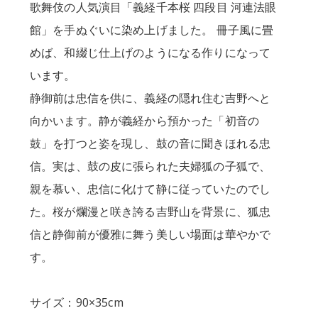
歌舞伎の人気演目「義経千本桜 四段目 河連法眼
館」を手ぬぐいに染め上げました。 冊子風に畳
めば、和綴じ仕上げのようになる作りになって
います。
静御前は忠信を供に、義経の隠れ住む吉野へと
向かいます。静が義経から預かった「初音の
鼓」を打つと姿を現し、鼓の音に聞きほれる忠
信。実は、鼓の皮に張られた夫婦狐の子狐で、
親を慕い、忠信に化けて静に従っていたのでし
た。桜が爛漫と咲き誇る吉野山を背景に、狐忠
信と静御前が優雅に舞う美しい場面は華やかで
す。
サイズ：90×35cm