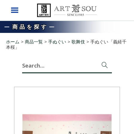
商品を探す
ホーム
>
商品一覧
>
手ぬぐい
>
歌舞伎
>
手ぬぐい「義経千
本桜」
Search
for: