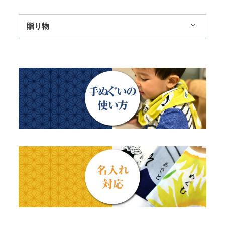
扇子
手ぬぐい額・アートフレーム
季節のおすすめ
贈り物
トートバッグ
TokyoTokyo選定商品
日本土産
歌舞伎
赤ちゃん甚平
タペストリー・掛軸・パネル額
母の日ギフト
浮世絵・名画名作・古典
チーフ・風呂敷
のれん
父の日ギフト
干支・富士・招福・縁起物
ステーショナリー
結婚祝い
四季
出産祝い
動物・その他
秋のギフト
江戸小紋・総柄・無地