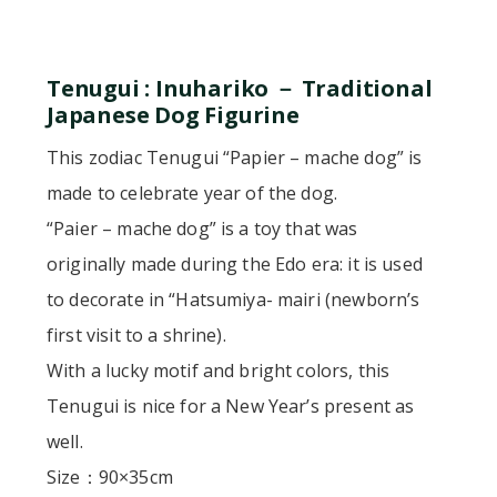
Tenugui : Inuhariko － Traditional
Japanese Dog Figurine
This zodiac Tenugui “Papier – mache dog” is
made to celebrate year of the dog.
“Paier – mache dog” is a toy that was
originally made during the Edo era: it is used
to decorate in “Hatsumiya- mairi (newborn’s
first visit to a shrine).
With a lucky motif and bright colors, this
Tenugui is nice for a New Year’s present as
well.
Size：90×35cm