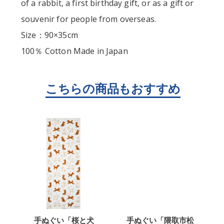
of a rabbit, a first birthday gift, or as a gift or
souvenir for people from overseas.
Size：90×35cm
100％ Cotton Made in Japan
手ぬぐい「桜と犬
手ぬぐい「隈取市松