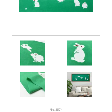
No.
8574