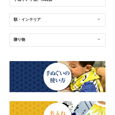
3,300円まで
ハンカチ
額・インテリア
11,000円まで
扇子
手ぬぐい額・アートフレーム
季節のおすすめ
贈り物
トートバッグ
TokyoTokyo選定商品
日本土産
歌舞伎
赤ちゃん甚平
タペストリー・掛軸・パネル額
母の日ギフト
浮世絵・名画名作・古典
チーフ・風呂敷
のれん
父の日ギフト
干支・富士・招福・縁起物
ステーショナリー
結婚祝い
四季
出産祝い
動物・その他