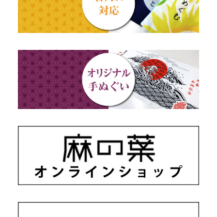
秋のギフト
江戸小紋・総柄・無地
藍染め・絞り染め
ギフトセット