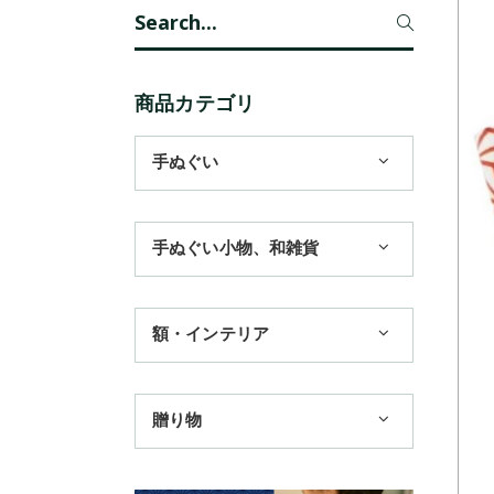
Search
for:
商品カテゴリ
手ぬぐい
1,100円まで
手ぬぐい小物、和雑貨
3,300円まで
ハンカチ
額・インテリア
11,000円まで
扇子
手ぬぐい額・アートフレーム
季節のおすすめ
贈り物
トートバッグ
TokyoTokyo選定商品
日本土産
歌舞伎