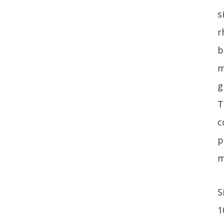
s
r
b
m
g
T
c
p
m
S
1