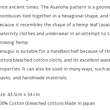
ince ancient times. The Asanoha pattern is a geomet
hombuses tied together in a hexagonal shape, and
ecause it resembles the shape of a hemp leaf (asaoha
aternity clothes and underwear in an attempt to t
rowing hemp.
enugui is suitable for a handkerchief because of th
otton(bleached cotton cloth), and its excellent wa
roperties. It can also be used in many ways, such 
asks, and handmade materials.
ize: 43.5cm x 34 cm
00% Cotton (bleached cotton) Made in Japan