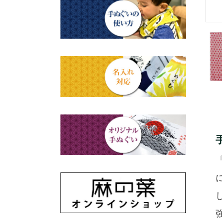
赤ちゃん甚平
タペストリー・掛軸・パネル
母の日ギフト
浮世絵・名画名作・古典
額
チーフ・風呂敷
父の日ギフト
干支・富士・招福・縁起物
のれん
ステーショナリー
結婚祝い
四季
出産祝い
動物・その他
秋のギフト
江戸小紋・総柄・無地
藍染め・絞り染め
ギフトセット