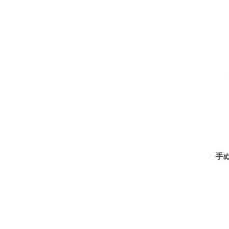
手ぬぐい「花びら蝶（黄
手
土）」
¥
1,100
（税込）