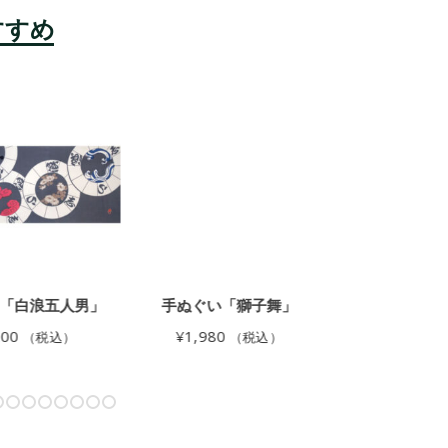
「白浪五人男」
手ぬぐい「獅子舞」
手ぬぐい
200
¥
1,980
¥
2,750
（税込）
（税込）