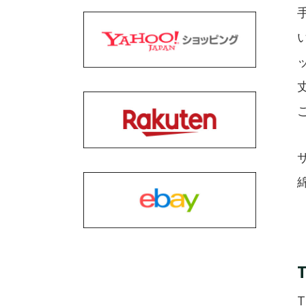
サ
T
T