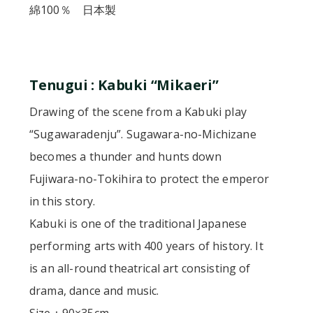
綿100％ 日本製
Tenugui : Kabuki “Mikaeri”
Drawing of the scene from a Kabuki play
“Sugawaradenju”. Sugawara-no-Michizane
becomes a thunder and hunts down
Fujiwara-no-Tokihira to protect the emperor
in this story.
Kabuki is one of the traditional Japanese
performing arts with 400 years of history. It
is an all-round theatrical art consisting of
drama, dance and music.
Size：90×35cm