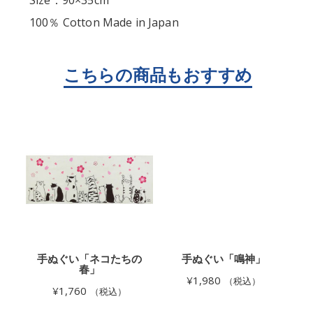
100％ Cotton Made in Japan
衣
手ぬぐい「ネコたちの
手ぬぐい「鳴神」
春」
¥
1,980
（税込）
¥
1,760
（税込）