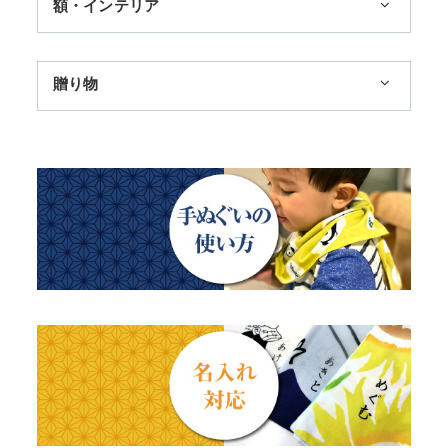
額・インテリア
11,000円まで
扇子
手ぬぐい額・アートフレーム
季節のおすすめ
贈り物
トートバッグ
TokyoTokyo選定商品
日本土産
歌舞伎
赤ちゃん甚平
タペストリー・掛軸・パネル額
母の日ギフト
浮世絵・名画名作・古典
チーフ・風呂敷
のれん
父の日ギフト
干支・富士・招福・縁起物
ステーショナリー
結婚祝い
四季
出産祝い
動物・その他
秋のギフト
江戸小紋・総柄・無地