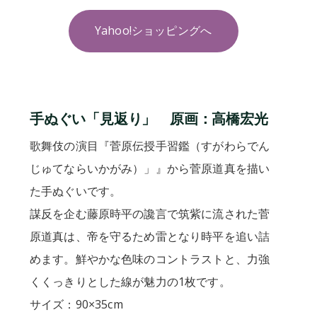
Yahoo!ショッピングへ
手ぬぐい「見返り」 原画：高橋宏光
歌舞伎の演目『菅原伝授手習鑑（すがわらでん
じゅてならいかがみ）」』から菅原道真を描い
た手ぬぐいです。
謀反を企む藤原時平の讒言で筑紫に流された菅
原道真は、帝を守るため雷となり時平を追い詰
めます。鮮やかな色味のコントラストと、力強
くくっきりとした線が魅力の1枚です。
サイズ：90×35cm