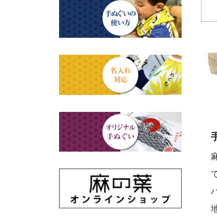
赤ちゃん甚平
タペストリー・掛軸・パネル
母の日ギフト
浮世絵・名画名作・古典
額
チーフ・風呂敷
父の日ギフト
干支・富士・招福・縁起物
のれん
ステーショナリー
結婚祝い
四季
出産祝い
動物・その他
秋のギフト
江戸小紋・総柄・無地
藍染め・絞り染め
ギフトセット