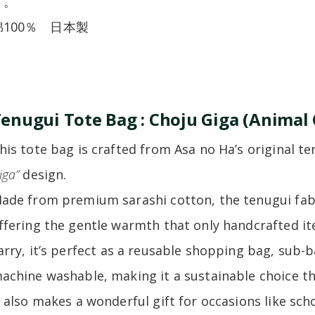
す。
綿100％ 日本製
enugui Tote Bag : Choju Giga (Animal 
his tote bag is crafted from Asa no Ha’s original te
iga”
design.
ade from premium sarashi cotton, the tenugui fabr
ffering the gentle warmth that only handcrafted i
arry, it’s perfect as a reusable shopping bag, sub-ba
achine washable, making it a sustainable choice th
t also makes a wonderful gift for occasions like sc