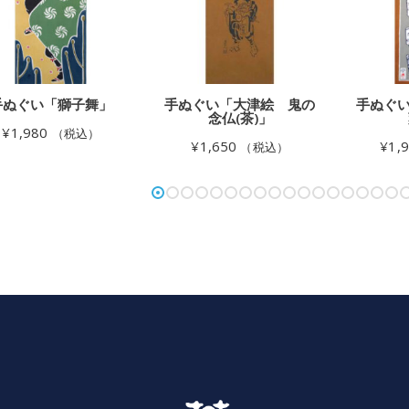
手ぬぐい「獅子舞」
手ぬぐい「大津絵 鬼の
手ぬぐい
念仏(茶)」
¥
1,980
（税込）
¥
1,650
¥
1,
（税込）