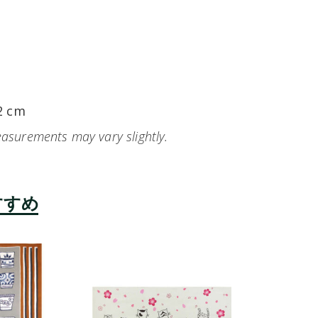
2 cm
easurements may vary slightly.