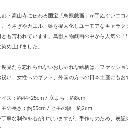
京都・高山寺に伝わる国宝「鳥獣戯画」が手ぬぐいエコ
き、うさぎやカエル、猿を擬人化しユーモアなキャラク
祖とも言われています。鳥獣人物戯画の中から人気の「
に染め上げました。
一度見たら忘れられないおしゃれな絵柄は、ファッショ
お祝い、女性へのギフト、外国の方への日本土産にもお
サイズ：約44×25cm / 底まち：約8cm
ヒモの長さ：約55cm / ヒモの幅：約2cm
※丁寧な制作を心がけていますが、手作りのため、表記