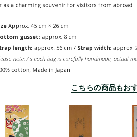
r as a charming souvenir for visitors from abroad.
ize
Approx. 45 cm × 26 cm
ottom gusset:
approx. 8 cm
trap length:
approx. 56 cm /
Strap width:
approx. 
lease note: As each bag is carefully handmade, actual m
00% cotton, Made in Japan