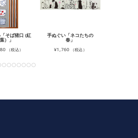
「そば猪口 (紅
手ぬぐい「ネコたちの
手ぬぐい「
葉）」
春」
¥
1,980
980
¥
1,760
（税込）
（税込）