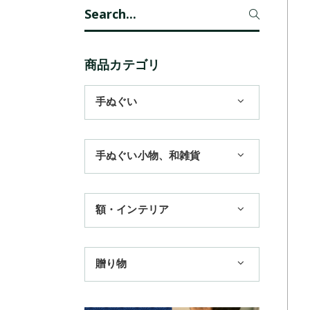
Search
for:
商品カテゴリ
手ぬぐい
1,100円まで
手ぬぐい小物、和雑貨
3,300円まで
ハンカチ
額・インテリア
11,000円まで
扇子
手ぬぐい額・アートフレーム
季節のおすすめ
贈り物
トートバッグ
TokyoTokyo選定商品
日本土産
歌舞伎