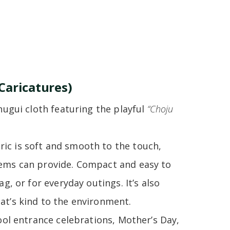
Caricatures)
nugui cloth featuring the playful
“Choju
ic is soft and smooth to the touch,
tems can provide. Compact and easy to
g, or for everyday outings. It’s also
at’s kind to the environment.
hool entrance celebrations, Mother’s Day,