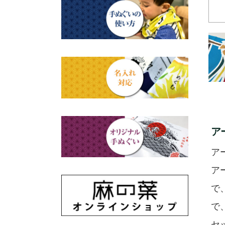
赤ちゃん甚平
タペストリー・掛軸・パネル
母の日ギフト
浮世絵・名画名作・古典
額
チーフ・風呂敷
父の日ギフト
干支・富士・招福・縁起物
のれん
ステーショナリー
結婚祝い
四季
出産祝い
動物・その他
ア
秋のギフト
江戸小紋・総柄・無地
ア
藍染め・絞り染め
ア
で
ギフトセット
で
セ