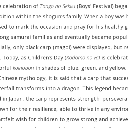
 celebration of
Tango no Sekku
(Boys’ Festival) bega
dition within the shogun’s family. When a boy was
sed to mark the occasion and pray for his healthy 
ong samurai families and eventually became pop
tially, only black carp (magoi) were displayed, but r
. Today, as Children’s Day (
Kodomo no Hi)
is celebra
orful
koinobori
in shades of blue, green, and yellow,
Chinese mythology, it is said that a carp that succ
erfall transforms into a dragon. This legend beca
 in Japan, the carp represents strength, persevera
wn for their resilience, able to thrive in any envi
rtfelt wish for children to grow strong and achieve 