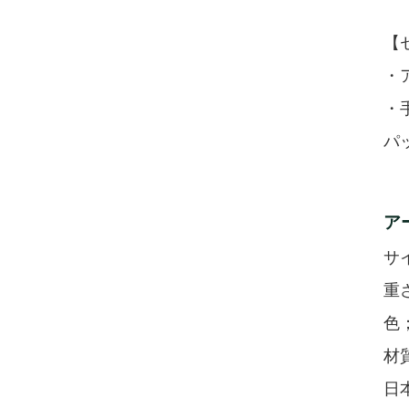
【
・
・
パッ
ア
サ
重
色
材
日