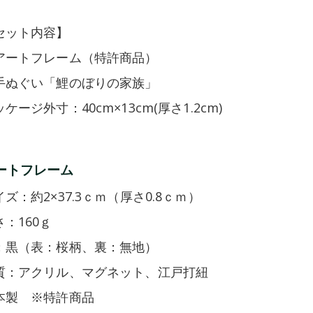
セット内容】
アートフレーム（特許商品）
手ぬぐい「鯉のぼりの家族」
ケージ外寸：40cm×13cm(厚さ1.2cm)
ートフレーム
イズ：約2×37.3ｃｍ（厚さ0.8ｃｍ）
さ：160ｇ
；黒（表：桜柄、裏：無地）
質：アクリル、マグネット、江戸打紐
本製 ※特許商品