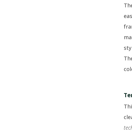
The
eas
fra
mak
sty
The
col
Te
Thi
cle
tec