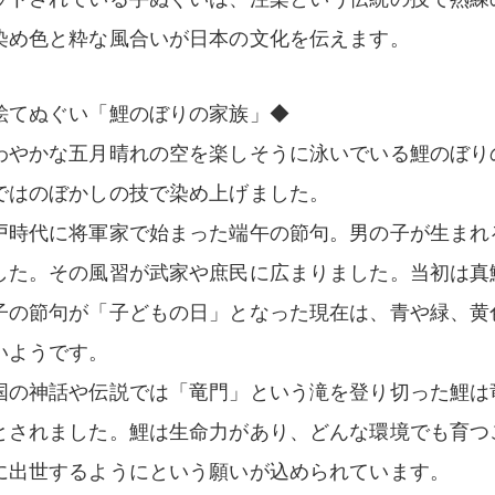
染め色と粋な風合いが日本の文化を伝えます。
絵てぬぐい「鯉のぼりの家族」◆
わやかな五月晴れの空を楽しそうに泳いでいる鯉のぼり
ではのぼかしの技で染め上げました。
戸時代に将軍家で始まった端午の節句。男の子が生まれ
した。その風習が武家や庶民に広まりました。当初は真
子の節句が「子どもの日」となった現在は、青や緑、黄
いようです。
国の神話や伝説では「竜門」という滝を登り切った鯉は
とされました。鯉は生命力があり、どんな環境でも育つ
に出世するようにという願いが込められています。