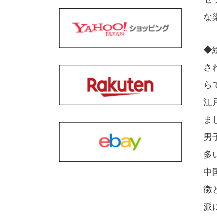
な
◆
さ
ら
江
ま
男
多
中
徴
派