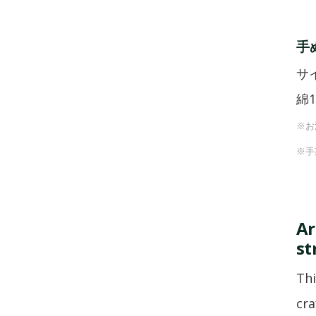
手
サイ
綿
※お
※手
Ar
st
Thi
cra