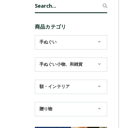
Search
for:
商品カテゴリ
手ぬぐい
1,100円まで
手ぬぐい小物、和雑貨
3,300円まで
ハンカチ
額・インテリア
11,000円まで
扇子
手ぬぐい額・アートフレーム
季節のおすすめ
贈り物
トートバッグ
TokyoTokyo選定商品
日本土産
歌舞伎