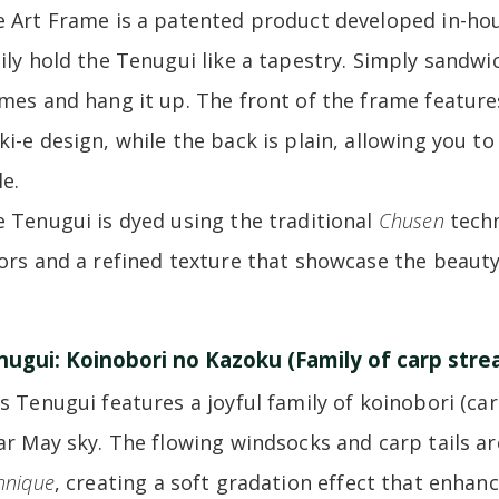
 Art Frame is a patented product developed in-ho
ily hold the Tenugui like a tapestry. Simply sandw
mes and hang it up. The front of the frame feature
i-e design, while the back is plain, allowing you to
le.
 Tenugui is dyed using the traditional
Chusen
techn
ors and a refined texture that showcase the beaut
nugui: Koinobori no Kazoku (Family of carp stre
s Tenugui features a joyful family of koinobori (c
ar May sky. The flowing windsocks and carp tails ar
hnique
, creating a soft gradation effect that enha