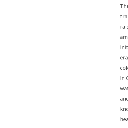
The
tra
rai
am
Ini
era
col
In 
wat
and
kno
hea