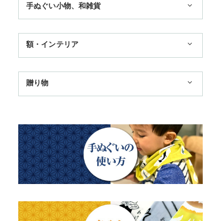
手ぬぐい小物、和雑貨
3,300円まで
ハンカチ
額・インテリア
11,000円まで
扇子
手ぬぐい額・アートフレーム
季節のおすすめ
贈り物
トートバッグ
TokyoTokyo選定商品
日本土産
歌舞伎
赤ちゃん甚平
タペストリー・掛軸・パネル額
母の日ギフト
浮世絵・名画名作・古典
チーフ・風呂敷
のれん
父の日ギフト
干支・富士・招福・縁起物
ステーショナリー
結婚祝い
四季