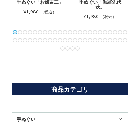
金
手ぬぐい「お嬢吉三」
手ぬぐい「伽羅先代
萩」
¥
1,980
（税込）
¥
1,980
（税込）
商品カテゴリ
手ぬぐい
1,100円まで