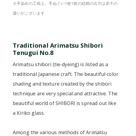
※手染めの工程上、手ぬぐい1枚1枚の絵柄の出方は若干の
違いがございます
Traditional Arimatsu Shibori
Tenugui No.8
Arimatsu shibori (tie-dyeing) is listed as a
traditional Japanese craft. The beautiful color
shading and texture created by the shibori
technique are very special and attractive. The
beautiful world of SHIBORI is spread out like
a Kiriko glass.
Among the various methods of Arimatsu