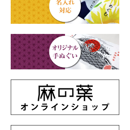
出産祝い
動物・その他
秋のギフト
江戸小紋・総柄・無地
藍染め・絞り染め
ギフトセット