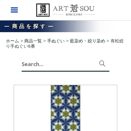
商品を探す
ホーム
>
商品一覧
>
手ぬぐい
>
藍染め・絞り染め
>
有松絞
り手ぬぐい8番
Search
for: