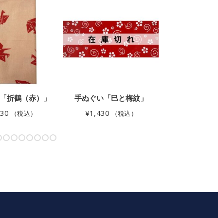
「折鶴（赤）」
手ぬぐい「巳と梅紋」
手ぬぐい「
430
¥
1,430
¥
1,980
（税込）
（税込）