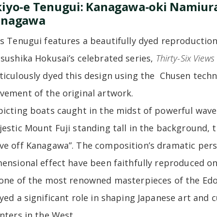
iyo-e Tenugui: Kanagawa-oki Namiura
anagawa
s Tenugui features a beautifully dyed reproduction
sushika Hokusai’s celebrated series,
Thirty-Six Views
iculously dyed this design using the Chusen techn
ement of the original artwork.
icting boats caught in the midst of powerful wave
estic Mount Fuji standing tall in the background, 
e off Kanagawa”. The composition’s dramatic persp
ensional effect have been faithfully reproduced on
one of the most renowned masterpieces of the Ed
yed a significant role in shaping Japanese art and 
nters in the West.