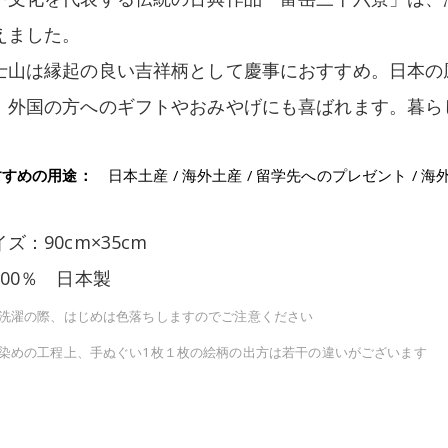
えました。
士山は縁起の良い吉祥柄として慶事におすすめ。日本の
、外国の方へのギフトやおみやげにも喜ばれます。暮ら
すすめの用途：
日本土産 / 海外土産 / 留学先へのプレゼント / 
ズ：90cm×35cm
100％ 日本製
洗濯の際、はじめは色落ちしますのでご注意ください
染めの工程上、手ぬぐい1枚１枚の絵柄の出方は若干の違いがございます