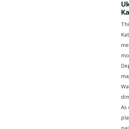
Uk
K
Thi
Kat
met
mov
Dep
maj
Wav
dim
As 
pla
pai