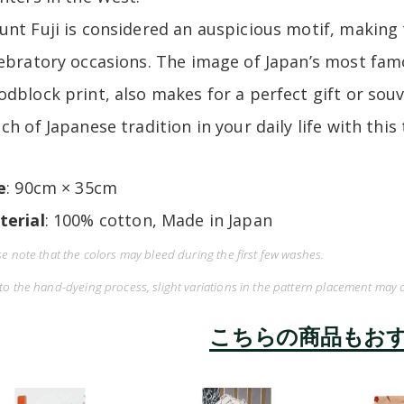
nt Fuji is considered an auspicious motif, making t
ebratory occasions. The image of Japan’s most fam
dblock print, also makes for a perfect gift or souv
ch of Japanese tradition in your daily life with this
e
: 90cm × 35cm
terial
: 100% cotton, Made in Japan
se note that the colors may bleed during the first few washes.
to the hand-dyeing process, slight variations in the pattern placement may