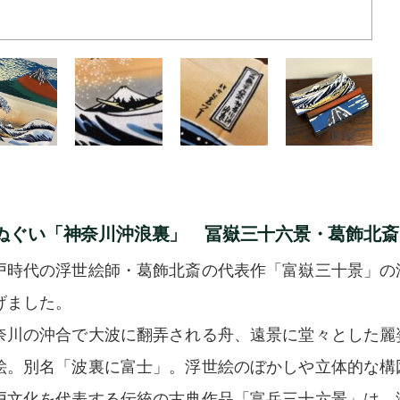
ぬぐい「神奈川沖浪裏」 冨嶽三十六景・葛飾北斎
戸時代の浮世絵師・葛飾北斎の代表作「富嶽三十景」の
げました。
奈川の沖合で大波に翻弄される舟、遠景に堂々とした麗
絵。別名「波裏に富士」。浮世絵のぼかしや立体的な構
戸文化を代表する伝統の古典作品「富岳三十六景」は、