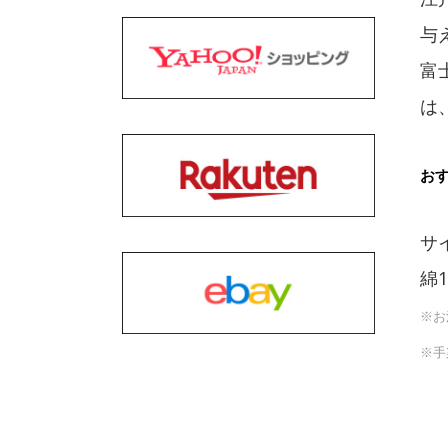
与
富
は
お
サイ
綿
※お
※手