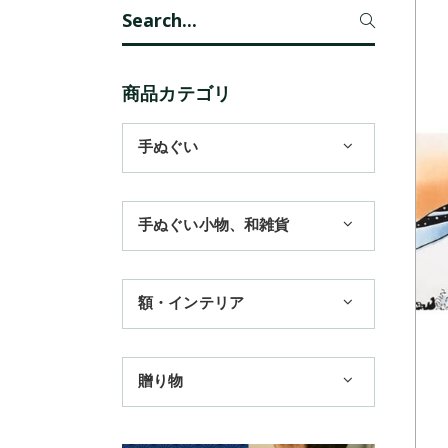
Search
for:
商品カテゴリ
手ぬぐい
1,100円まで
手ぬぐい小物、和雑貨
3,300円まで
ハンカチ
額・インテリア
11,000円まで
扇子
手ぬぐい額・アートフレーム
季節のおすすめ
贈り物
トートバッグ
TokyoTokyo選定商品
日本土産
歌舞伎