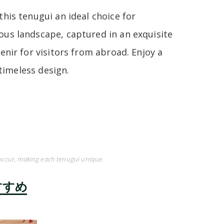
his tenugui an ideal choice for
ous landscape, captured in an exquisite
enir for visitors from abroad. Enjoy a
 timeless design.
 occur, making each tenugui unique.