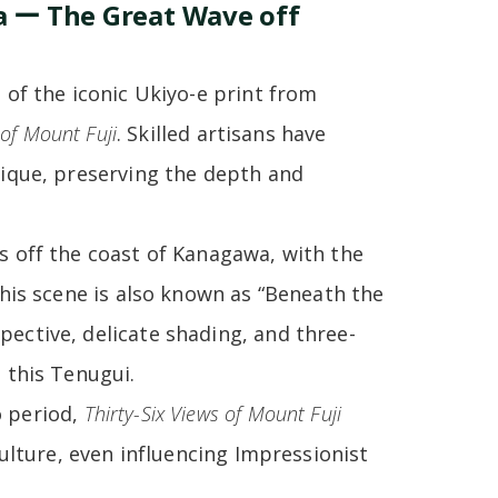
 ー The Great Wave off
 of the iconic Ukiyo-e print from
 of Mount Fuji
. Skilled artisans have
ique, preserving the depth and
s off the coast of Kanagawa, with the
this scene is also known as “Beneath the
ective, delicate shading, and three-
 this Tenugui.
o period,
Thirty-Six Views of Mount Fuji
culture, even influencing Impressionist