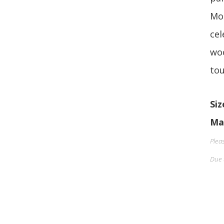
Mou
cel
woo
tou
Siz
Ma
Plea
Due 