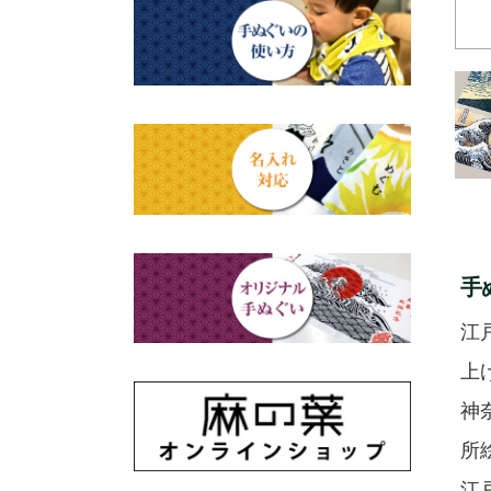
赤ちゃん甚平
タペストリー・掛軸・パネル
母の日ギフト
浮世絵・名画名作・古典
額
チーフ・風呂敷
父の日ギフト
干支・富士・招福・縁起物
のれん
ステーショナリー
結婚祝い
四季
出産祝い
動物・その他
手
秋のギフト
江戸小紋・総柄・無地
江
藍染め・絞り染め
上
神
ギフトセット
所
江