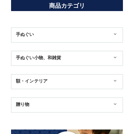
商品カテゴリ
手ぬぐい
1,100円まで
手ぬぐい小物、和雑貨
3,300円まで
ハンカチ
額・インテリア
11,000円まで
扇子
手ぬぐい額・アートフレーム
季節のおすすめ
贈り物
トートバッグ
TokyoTokyo選定商品
日本土産
歌舞伎
赤ちゃん甚平
タペストリー・掛軸・パネル額