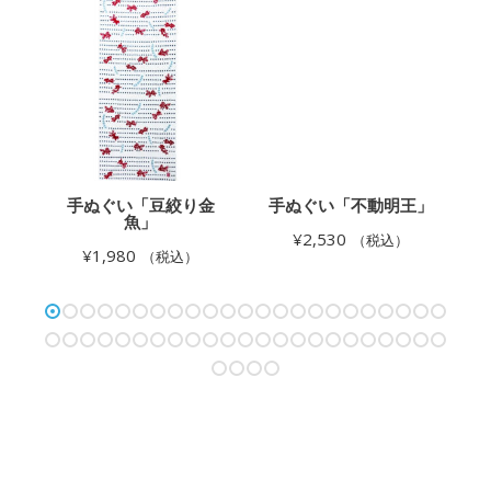
」
手ぬぐい「豆絞り金
手ぬぐい「不動明王」
魚」
¥
2,530
（税込）
¥
1,980
（税込）