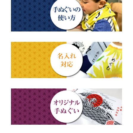
母の日ギフト
浮世絵・名画名作・古典
チーフ・風呂敷
のれん
父の日ギフト
干支・富士・招福・縁起物
ステーショナリー
結婚祝い
四季
出産祝い
動物・その他
秋のギフト
江戸小紋・総柄・無地
藍染め・絞り染め
ギフトセット