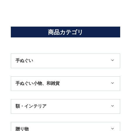
商品カテゴリ
手ぬぐい
1,100円まで
手ぬぐい小物、和雑貨
3,300円まで
ハンカチ
額・インテリア
11,000円まで
扇子
手ぬぐい額・アートフレーム
季節のおすすめ
贈り物