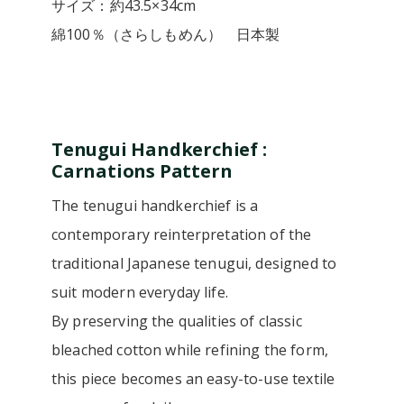
サイズ：約43.5×34cm
綿100％（さらしもめん） 日本製
Tenugui Handkerchief :
Carnations Pattern
The tenugui handkerchief is a
contemporary reinterpretation of the
traditional Japanese tenugui, designed to
suit modern everyday life.
By preserving the qualities of classic
bleached cotton while refining the form,
this piece becomes an easy-to-use textile