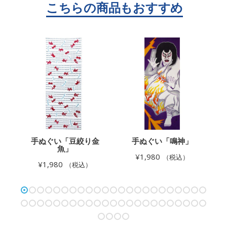
」
手ぬぐい「豆絞り金
手ぬぐい「鳴神」
魚」
¥
1,980
（税込）
¥
1,980
（税込）