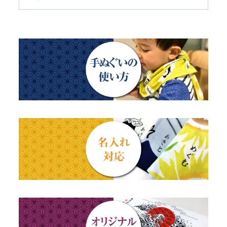
トートバッグ
TokyoTokyo選定商品
日本土産
歌舞伎
赤ちゃん甚平
タペストリー・掛軸・パネル額
母の日ギフト
浮世絵・名画名作・古典
チーフ・風呂敷
のれん
父の日ギフト
干支・富士・招福・縁起物
ステーショナリー
結婚祝い
四季
出産祝い
動物・その他
秋のギフト
江戸小紋・総柄・無地
藍染め・絞り染め