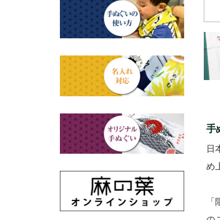
赤ちゃん甚平
タペストリー・掛軸・パネル
母の日ギフト
浮世絵・名画名作・古典
額
チーフ・風呂敷
父の日ギフト
干支・富士・招福・縁起物
のれん
ステーショナリー
結婚祝い
四季
出産祝い
動物・その他
手
秋のギフト
江戸小紋・総柄・無地
日
藍染め・絞り染め
め
ギフトセット
「
の