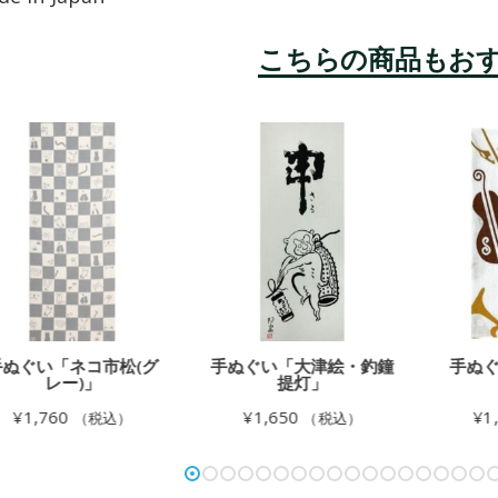
ぬぐい「ネコ市松(グ
手ぬぐい「大津絵・釣鐘
手ぬぐ
レー)」
提灯」
¥
1,760
¥
1,650
¥
1,
（税込）
（税込）