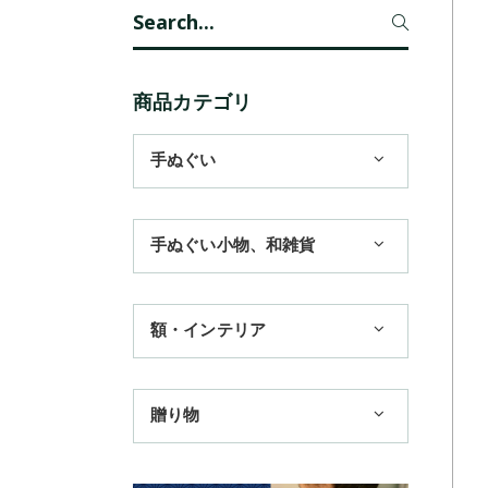
Search
for:
商品カテゴリ
手ぬぐい
1,100円まで
手ぬぐい小物、和雑貨
3,300円まで
ハンカチ
額・インテリア
11,000円まで
扇子
手ぬぐい額・アートフレーム
季節のおすすめ
贈り物
トートバッグ
TokyoTokyo選定商品
日本土産
歌舞伎