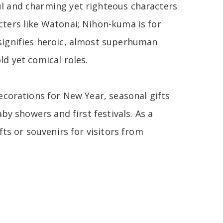
l and charming yet righteous characters
ters like Watonai; Nihon-kuma is for
signifies heroic, almost superhuman
d yet comical roles.
ecorations for New Year, seasonal gifts
by showers and first festivals. As a
fts or souvenirs for visitors from