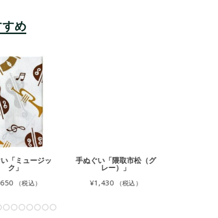
い「ミュージッ
手ぬぐい「隈取市松（グ
手ぬぐい「唐
ク」
レー）」
ン）
650
¥
1,430
¥
1,100
（税込）
（税込）