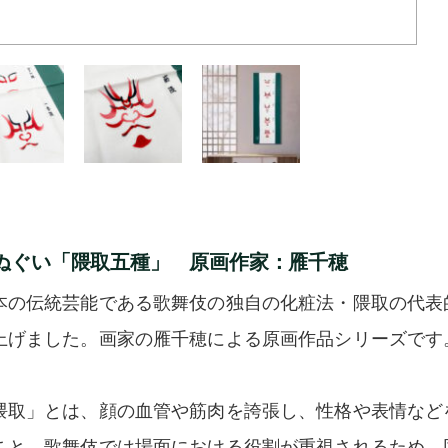
ぬぐい「隈取五種」 原画作家：雁千穂
本の伝統芸能である歌舞伎の独自の化粧法・隈取の代表
上げました。画家の雁千穂による原画作品シリーズです
隈取」とは、顔の血管や筋肉を誇張し、性格や表情など
こと。歌舞伎では場面における役割が重視されるため、