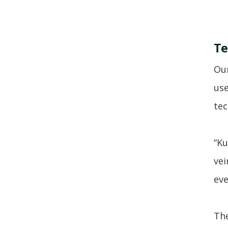
Te
Our
use
tec
“Ku
vei
eve
The