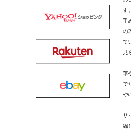
す
手
の
て
見
華
で
や
サイ
綿1