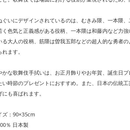
。
ぬぐいにデザインされているのは、むきみ隈、一本隈、
若く色気と正義感がある役柄、一本隈は和藤内など力強
いる大人の役柄、筋隈は曽我五郎などの超人的な勇者の
られます。
やかな歌舞伎手拭いは、お正月飾りやお年賀、誕生日プ
たい時節のプレゼントにおすすめ。また、日本の伝統工
げにも喜ばれます。
ズ：90×35cm
00％ 日本製