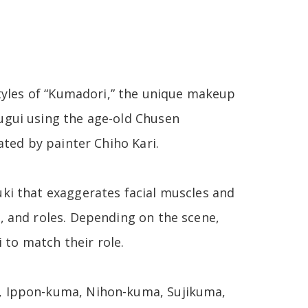
 styles of “Kumadori,” the unique makeup
nugui using the age-old Chusen
eated by painter Chiho Kari.
uki that exaggerates facial muscles and
s, and roles. Depending on the scene,
to match their role.
a, Ippon-kuma, Nihon-kuma, Sujikuma,