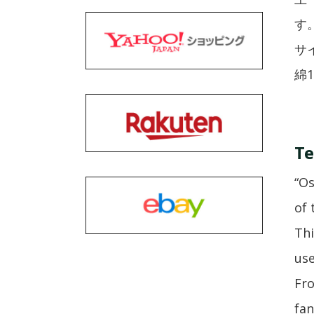
す
サイ
綿
Te
“Os
of 
Thi
use
Fro
fan