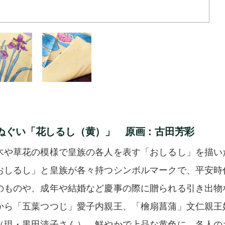
ぬぐい「花しるし（黄）」 原画：古田芳彩
木や草花の模様で皇族の各人を表す「おしるし」を描い
おしるし」と皇族が各々持つシンボルマークで、平安時
のものや、成年や結婚など慶事の際に贈られる引き出物
から「五葉つつじ」愛子内親王、「檜扇菖蒲」文仁親王妃
（現・黒田清子さん）。鮮やかで上品な黄色に、各人の