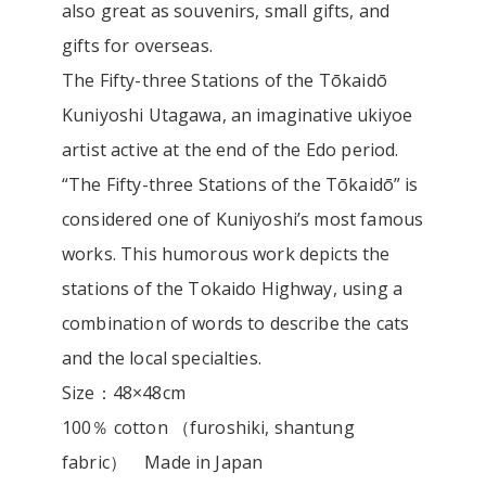
also great as souvenirs, small gifts, and
gifts for overseas.
The Fifty-three Stations of the Tōkaidō
Kuniyoshi Utagawa, an imaginative ukiyoe
artist active at the end of the Edo period.
“The Fifty-three Stations of the Tōkaidō” is
considered one of Kuniyoshi’s most famous
works. This humorous work depicts the
stations of the Tokaido Highway, using a
combination of words to describe the cats
and the local specialties.
Size：48×48cm
100％ cotton （furoshiki, shantung
fabric） Made in Japan