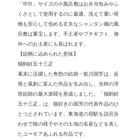
「中巾」サイズの小風呂敷はお弁当包みやふ
くさとして使用するのに最適。洗えて重い荷
物も安心して包める丈夫なシャンタン織の風
呂敷は重宝します。手土産やプチギフト、海
外へのお土産にも喜ばれます。
【絵柄に込められた意味】
猫飼好五十三疋
​幕末に活躍した奇想の絵師・歌川国芳は、反
骨と風刺に富んだ作品を生み出し、当時の浮
世絵師の最大派閥を形成しました。「猫飼好
五十三疋」は、猫好きの国芳の代表作品のひ
とつとされています。東海道の宿駅を語呂合
わせで猫の様子やその土地の名産などを表し
たユーモアあふれる作品です。