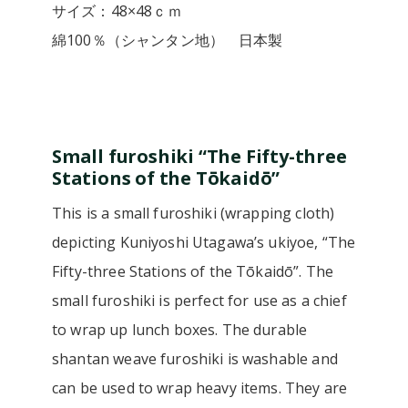
サイズ：48×48ｃｍ
綿100％（シャンタン地） 日本製
Small furoshiki “The Fifty-three
Stations of the Tōkaidō”
This is a small furoshiki (wrapping cloth)
depicting Kuniyoshi Utagawa’s ukiyoe, “The
Fifty-three Stations of the Tōkaidō”. The
small furoshiki is perfect for use as a chief
to wrap up lunch boxes. The durable
shantan weave furoshiki is washable and
can be used to wrap heavy items. They are