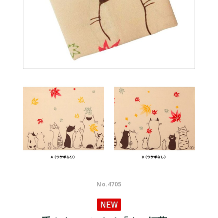
No.
4705