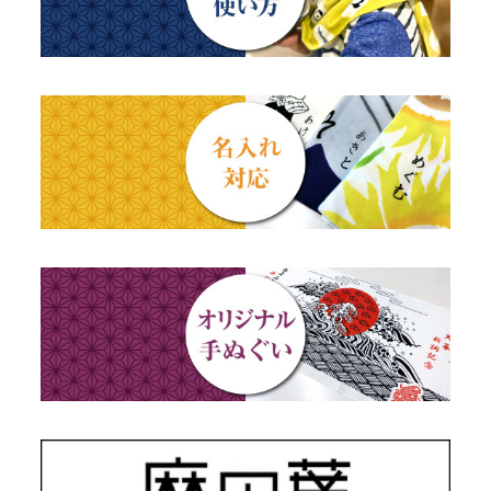
父の日ギフト
干支・富士・招福・縁起物
ステーショナリー
結婚祝い
四季
出産祝い
動物・その他
秋のギフト
江戸小紋・総柄・無地
藍染め・絞り染め
ギフトセット