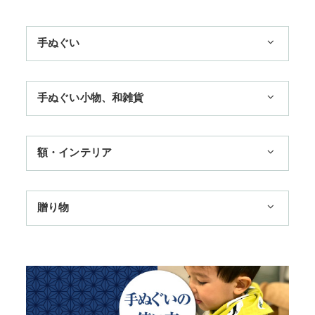
手ぬぐい
1,100円まで
手ぬぐい小物、和雑貨
3,300円まで
ハンカチ
額・インテリア
11,000円まで
扇子
手ぬぐい額・アートフレーム
季節のおすすめ
贈り物
トートバッグ
TokyoTokyo選定商品
日本土産
歌舞伎
赤ちゃん甚平
タペストリー・掛軸・パネル額
母の日ギフト
浮世絵・名画名作・古典
チーフ・風呂敷
のれん