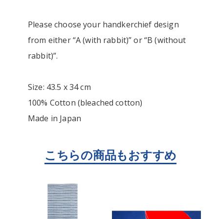
Please choose your handkerchief design
from either “A (with rabbit)” or “B (without
rabbit)”.
Size: 43.5 x 34 cm
100% Cotton (bleached cotton)
Made in Japan