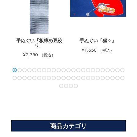
」
手ぬぐい「板締め豆絞
手ぬぐい「猩々」
り」
¥
1,650
（税込）
¥
2,750
（税込）
商品カテゴリ