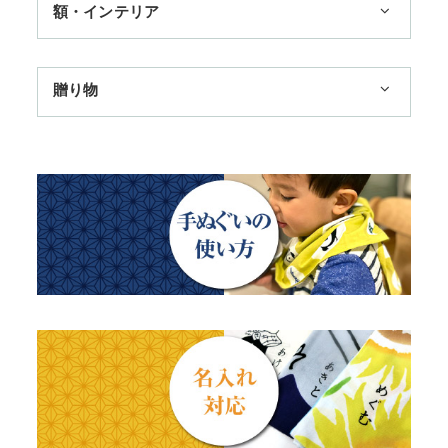
額・インテリア
11,000円まで
扇子
手ぬぐい額・アートフレーム
季節のおすすめ
贈り物
トートバッグ
TokyoTokyo選定商品
日本土産
歌舞伎
赤ちゃん甚平
タペストリー・掛軸・パネル額
母の日ギフト
浮世絵・名画名作・古典
チーフ・風呂敷
のれん
父の日ギフト
干支・富士・招福・縁起物
ステーショナリー
結婚祝い
四季
出産祝い
動物・その他
秋のギフト
江戸小紋・総柄・無地