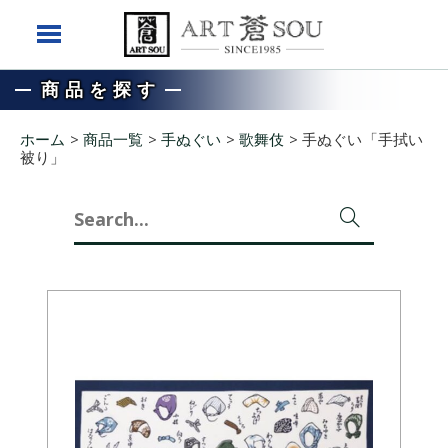
商品を探す
ホーム
>
商品一覧
>
手ぬぐい
>
歌舞伎
>
手ぬぐい「手拭い
被り」
Search
for: