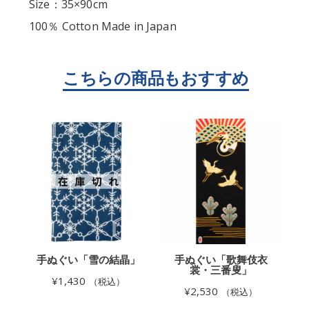
Size：35×90cm
100％ Cotton Made in Japan
」
手ぬぐい「雪の結晶」
手ぬぐい「歌舞伎衣
裳・三番叟」
¥
1,430
（税込）
¥
2,530
（税込）