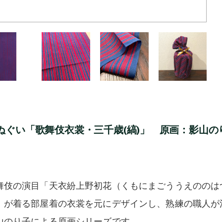
ぬぐい「歌舞伎衣裳・三千歳(縞)」 原画：影山の
舞伎の演目「天衣紛上野初花（くもにまごううえののは
）が着る部屋着の衣裳を元にデザインし、熟練の職人が
山のり子による原画シリーズです。