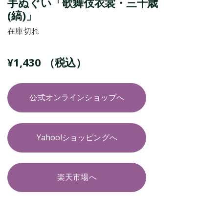
手ぬぐい「歌舞伎衣裳・三千歳
(縞)」
在庫切れ
¥
1,430
（税込）
公式オンラインショップへ
Yahoo!ショッピングへ
楽天市場へ