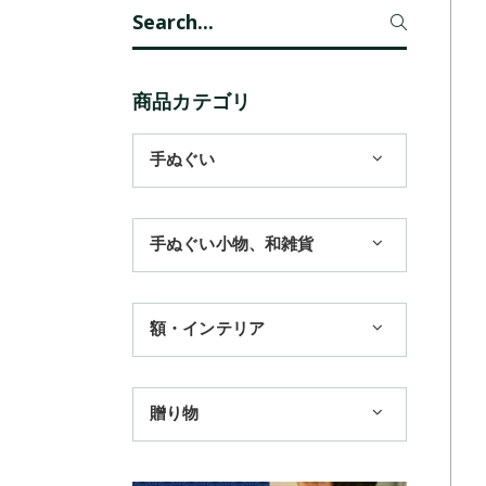
Search
for:
商品カテゴリ
手ぬぐい
1,100円まで
手ぬぐい小物、和雑貨
3,300円まで
ハンカチ
額・インテリア
11,000円まで
扇子
手ぬぐい額・アートフレーム
季節のおすすめ
贈り物
トートバッグ
TokyoTokyo選定商品
日本土産
歌舞伎