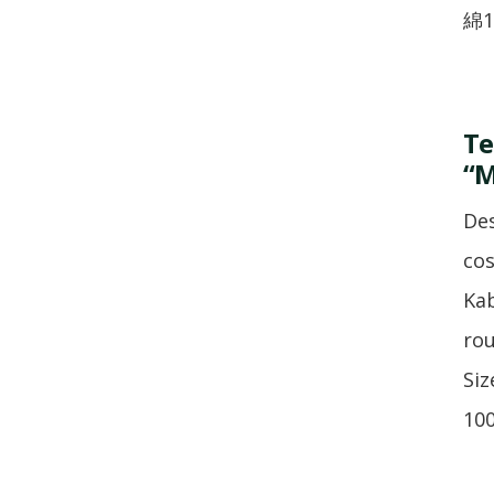
綿
Te
“M
Des
co
Kab
rou
Si
10