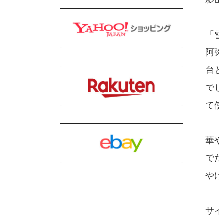
「
阿
台
で
て
華
で
や
サイ