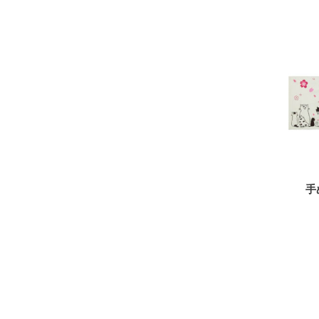
手ぬぐい「疋田(水色・
手
錆浅葱)」
¥
1,100
（税込）