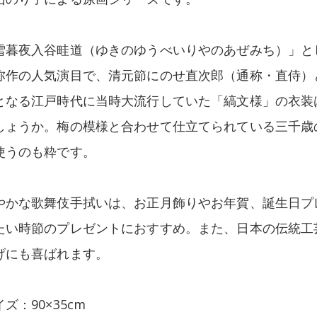
雪暮夜入谷畦道（ゆきのゆうべいりやのあぜみち）」と
弥作の人気演目で、清元節にのせ直次郎（通称・直侍）
となる江戸時代に当時大流行していた「縞文様」の衣装
しょうか。梅の模様と合わせて仕立てられている三千歳
使うのも粋です。
やかな歌舞伎手拭いは、お正月飾りやお年賀、誕生日プ
たい時節のプレゼントにおすすめ。また、日本の伝統工
げにも喜ばれます。
ズ：90×35cm