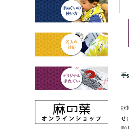
赤ちゃん甚平
タペストリー・掛軸・パネル
母の日ギフト
浮世絵・名画名作・古典
額
チーフ・風呂敷
父の日ギフト
干支・富士・招福・縁起物
のれん
ステーショナリー
結婚祝い
四季
出産祝い
動物・その他
手
秋のギフト
江戸小紋・総柄・無地
藍染め・絞り染め
歌
ギフトセット
せ
影