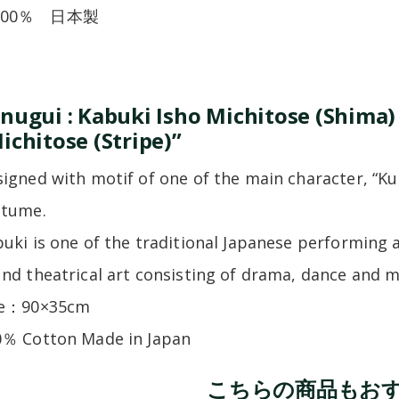
100％ 日本製
nugui : Kabuki Isho Michitose (Shima
ichitose (Stripe)”
igned with motif of one of the main character, 
stume.
uki is one of the traditional Japanese performing art
nd theatrical art consisting of drama, dance and m
ze：90×35cm
0％ Cotton Made in Japan