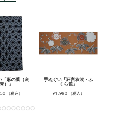
い「麻の葉（灰
手ぬぐい「狂言衣裳・ふ
手ぬぐい「
青）」
くら雀」
¥
1,100
650
¥
1,980
（税込）
（税込）