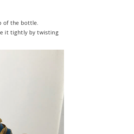
 of the bottle.
ie it tightly by twisting