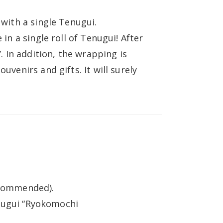
 with a single Tenugui.
 in a single roll of Tenugui! After
”. In addition, the wrapping is
uvenirs and gifts. It will surely
recommended).
enugui “Ryokomochi