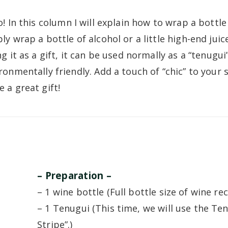
o! In this column I will explain how to wrap a bottle
ly wrap a bottle of alcohol or a little high-end juice
ng it as a gift, it can be used normally as a “tenugui
ronmentally friendly. Add a touch of “chic” to your so
 a great gift!
– Preparation –
– 1 wine bottle (Full bottle size of wine 
– 1 Tenugui (This time, we will use the T
Stripe”.)