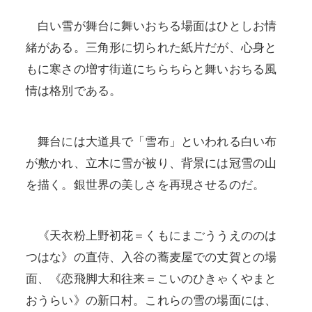
白い雪が舞台に舞いおちる場面はひとしお情
緒がある。三角形に切られた紙片だが、心身と
もに寒さの増す街道にちらちらと舞いおちる風
情は格別である。
舞台には大道具で「雪布」といわれる白い布
が敷かれ、立木に雪が被り、背景には冠雪の山
を描く。銀世界の美しさを再現させるのだ。
《天衣粉上野初花＝くもにまごううえののは
つはな》の直侍、入谷の蕎麦屋での丈賀との場
面、《恋飛脚大和往来＝こいのひきゃくやまと
おうらい》の新口村。これらの雪の場面には、