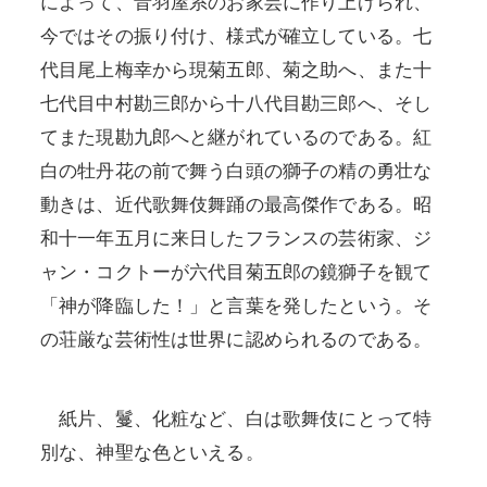
によって、音羽屋系のお家芸に作り上げられ、
今ではその振り付け、様式が確立している。七
代目尾上梅幸から現菊五郎、菊之助へ、また十
七代目中村勘三郎から十八代目勘三郎へ、そし
てまた現勘九郎へと継がれているのである。紅
白の牡丹花の前で舞う白頭の獅子の精の勇壮な
動きは、近代歌舞伎舞踊の最高傑作である。昭
和十一年五月に来日したフランスの芸術家、ジ
ャン・コクトーが六代目菊五郎の鏡獅子を観て
「神が降臨した！」と言葉を発したという。そ
の荘厳な芸術性は世界に認められるのである。
紙片、鬘、化粧など、白は歌舞伎にとって特
別な、神聖な色といえる。