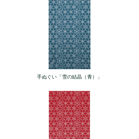
手ぬぐい「雪の結晶（青）」