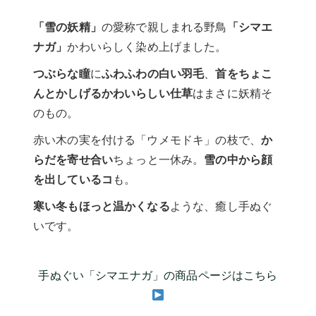
「雪の妖精」
の愛称で親しまれる野鳥
「シマエ
ナガ」
かわいらしく染め上げました。
つぶらな瞳
に
ふわふわの白い羽毛
、
首をちょこ
んとかしげるかわいらしい仕草
はまさに妖精そ
のもの。
赤い木の実を付ける「ウメモドキ」の枝で、
か
らだを寄せ合い
ちょっと一休み。
雪の中から顔
を出しているコ
も。
寒い冬もほっと温かくなる
ような、癒し手ぬぐ
いです。
手ぬぐい「シマエナガ」の商品ページはこちら