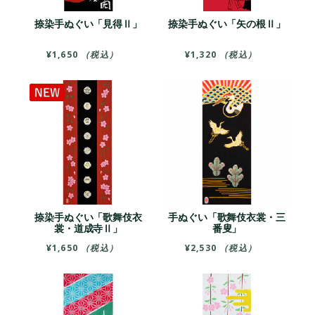
捺染手ぬぐい「見得Ⅱ」
捺染手ぬぐい「矢の根Ⅱ」
¥
1,650
（税込）
¥
1,320
（税込）
捺染手ぬぐい「歌舞伎衣
手ぬぐい「歌舞伎衣裳・三
裳・道成寺Ⅱ」
番叟」
¥
1,650
（税込）
¥
2,530
（税込）