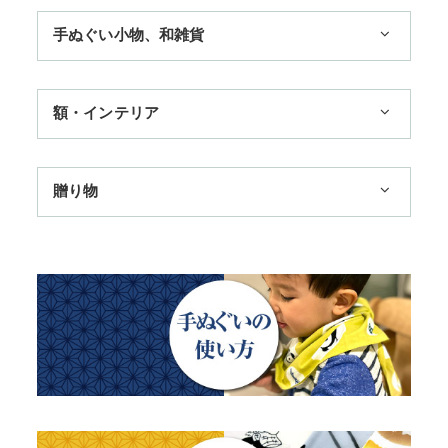
1,100円まで
手ぬぐい小物、和雑貨
3,300円まで
11,000円まで
ハンカチ
額・インテリア
季節のおすすめ
扇子
歌舞伎
トートバッグ
手ぬぐい額・アートフレーム
贈り物
浮世絵・名画名作・古典
赤ちゃん甚平
TokyoTokyo選定商品
干支・富士・招福・縁起物
チーフ・風呂敷
タペストリー・掛軸・パネル額
日本土産
四季
ステーショナリー
のれん
母の日ギフト
動物・その他
父の日ギフト
江戸小紋・総柄・無地
結婚祝い
藍染め・絞り染め
出産祝い
ギフトセット
秋のギフト