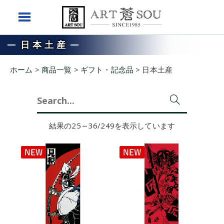
日本土産
ホーム
>
商品一覧
>
ギフト・記念品
>
日本土産
Search
for:
結果の25～36/249を表示しています