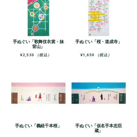
手ぬぐい「歌舞伎衣裳・妹
手ぬぐい「桜・道成寺」
背山」
¥
2,530
（税込）
¥
1,650
（税込）
手ぬぐい「義経千本桜」
手ぬぐい「仮名手本忠臣
蔵」