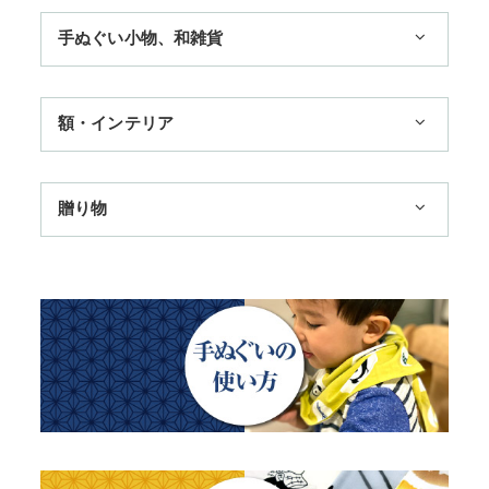
1,100円まで
手ぬぐい小物、和雑貨
3,300円まで
11,000円まで
ハンカチ
額・インテリア
季節のおすすめ
扇子
歌舞伎
トートバッグ
手ぬぐい額・アートフレーム
贈り物
浮世絵・名画名作・古典
赤ちゃん甚平
TokyoTokyo選定商品
干支・富士・招福・縁起物
チーフ・風呂敷
タペストリー・掛軸・パネル額
日本土産
四季
ステーショナリー
のれん
母の日ギフト
動物・その他
父の日ギフト
江戸小紋・総柄・無地
結婚祝い
藍染め・絞り染め
出産祝い
ギフトセット
秋のギフト