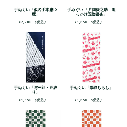
手ぬぐい「仮名手本忠臣
手ぬぐい 「片岡愛之助 追
蔵」
っかけ五枚銀杏」
¥
2,200
（税込）
¥
1,650
（税込）
手ぬぐい「与三郎・豆絞
手ぬぐい「隈取ちらし」
り」
¥
1,650
（税込）
¥
1,650
（税込）