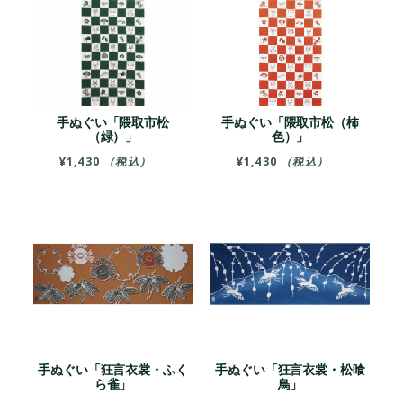
手ぬぐい「隈取市松
手ぬぐい「隈取市松（柿
（緑）」
色）」
¥
1,430
（税込）
¥
1,430
（税込）
手ぬぐい「狂言衣裳・ふく
手ぬぐい「狂言衣裳・松喰
ら雀」
鳥」