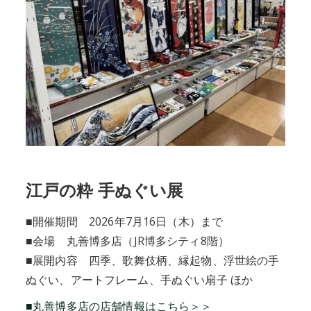
江戸の粋 手ぬぐい展
■開催期間 2026年7月16日（木）まで
■会場 丸善博多店（JR博多シティ8階）
■展開内容 四季、歌舞伎柄、縁起物、浮世絵の手
ぬぐい、アートフレーム、手ぬぐい扇子 ほか
■丸善博多店の店舗情報はこちら＞＞