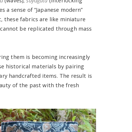
ha
(waves),
sayagata
(interlocking
ies a sense of “Japanese modern”
, these fabrics are like miniature
 cannot be replicated through mass
iring them is becoming increasingly
ese historical materials by pairing
ry handcrafted items. The result is
auty of the past with the fresh