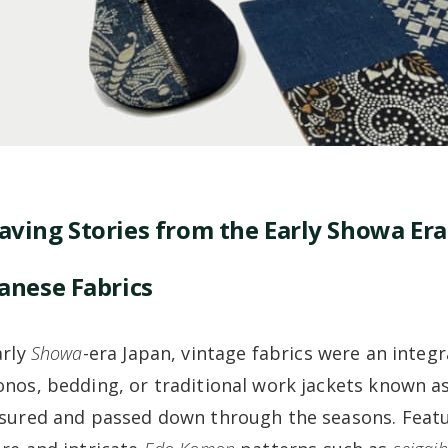
ving Stories from the Early Showa Era
anese Fabrics
arly
Showa
-era Japan, vintage fabrics were an integra
nos, bedding, or traditional work jackets known a
sured and passed down through the seasons. Featur