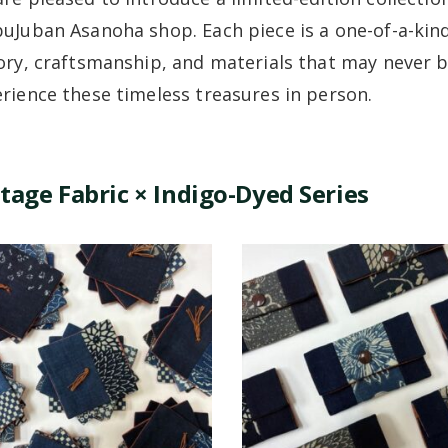
uJuban Asanoha shop. Each piece is a one-of-a-ki
ory, craftsmanship, and materials that may never b
rience these timeless treasures in person.
tage Fabric × Indigo-Dyed Series