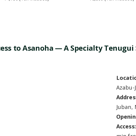
ess to Asanoha — A Specialty Tenugui
Locati
Azabu-
Addres
Juban, 
Openin
Access
min fro