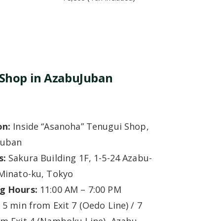
 Shop in AzabuJuban
on:
Inside “Asanoha” Tenugui Shop,
Juban
s:
Sakura Building 1F, 1-5-24 Azabu-
Minato-ku, Tokyo
g Hours:
11:00 AM – 7:00 PM
:
5 min from Exit 7 (Oedo Line) / 7
m Exit 4 (Namboku Line), Azabu-