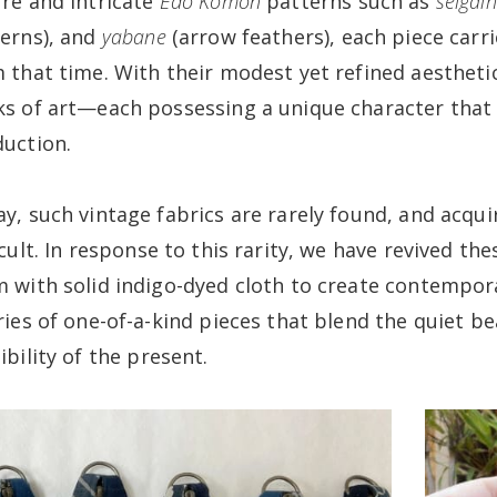
re and intricate
Edo Komon
patterns such as
seigai
erns), and
yabane
(arrow feathers), each piece carr
 that time. With their modest yet refined aesthetic
s of art—each possessing a unique character that
uction.
y, such vintage fabrics are rarely found, and acqu
icult. In response to this rarity, we have revived th
 with solid indigo-dyed cloth to create contempora
ries of one-of-a-kind pieces that blend the quiet be
ibility of the present.