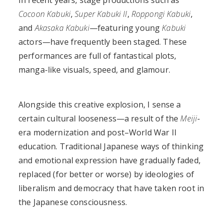
In recent years, stage productions such as
Cocoon Kabuki
,
Super Kabuki II
,
Roppongi Kabuki
,
and
Akasaka Kabuki
—featuring young
Kabuki
actors—have frequently been staged. These
performances are full of fantastical plots,
manga-like visuals, speed, and glamour.
Alongside this creative explosion, I sense a
certain cultural looseness—a result of the
Meiji
-
era modernization and post–World War II
education. Traditional Japanese ways of thinking
and emotional expression have gradually faded,
replaced (for better or worse) by ideologies of
liberalism and democracy that have taken root in
the Japanese consciousness.