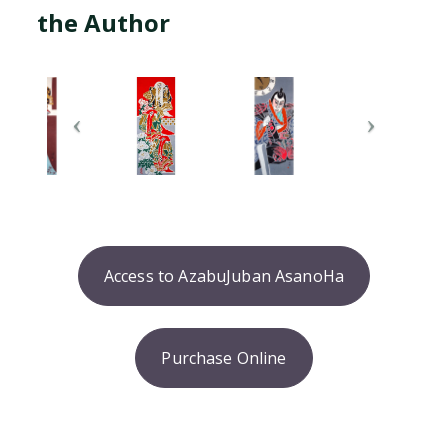
the Author
Access to AzabuJuban AsanoHa
Purchase Online