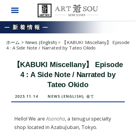
新着情報
ホーム
>
News (English)
>
【KABUKI Miscellany】 Episode
4 : A Side Note / Narrated by Tateo Okido
【KABUKI Miscellany】 Episode
4 : A Side Note / Narrated by
Tateo Okido
2025.11.14
NEWS (ENGLISH)
,
全て
Hello! We are
Asanoha
, a tenugui specialty
shop located in AzabuJuban, Tokyo.