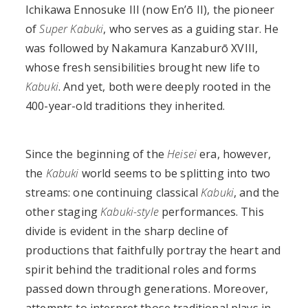
Ichikawa Ennosuke III (now En’ō II), the pioneer
of
Super Kabuki
, who serves as a guiding star. He
was followed by Nakamura Kanzaburō XVIII,
whose fresh sensibilities brought new life to
Kabuki
. And yet, both were deeply rooted in the
400-year-old traditions they inherited.
Since the beginning of the
Heisei
era, however,
the
Kabuki
world seems to be splitting into two
streams: one continuing classical
Kabuki
, and the
other staging
Kabuki-style
performances. This
divide is evident in the sharp decline of
productions that faithfully portray the heart and
spirit behind the traditional roles and forms
passed down through generations. Moreover,