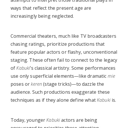
attempts to interpret those traditional plays in
ways that reflect the present age are
increasingly being neglected.
Commercial theaters, much like TV broadcasters
chasing ratings, prioritize productions that
feature popular actors or flashy, unconventional
staging. These often fail to connect to the legacy
of
Kabuki
’s classical artistry. Some performances
use only superficial elements—like dramatic
mie
poses or
keren
(stage tricks)—to dazzle the
audience. Such productions exaggerate these
techniques as if they alone define what
Kabuki
is.
Today, younger
Kabuki
actors are being