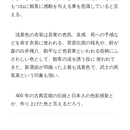
もつねに観客に感動を与える事を意識していると言
える。
浅葱色の衣装は若衆の色気、哀感、死への予感な
どを表す衣装に使われる。菅原伝授の桜丸や、鈴が
森の白井権八、勘平など色若衆といわれる役柄にふ
さわしい色として、観客の涙を誘う役に 使われて
きた。新選組が羽織った上着も浅葱色で、武士の死
装束という印象も強い。
400 年の古典芸能の伝統と日本人の色彩感覚と
が、作り上げた色と言えるだろう。
「歌舞伎よもやま話」に関連する手ぬ