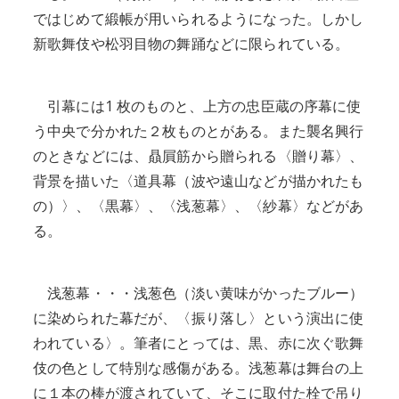
ではじめて緞帳が用いられるようになった。しかし
新歌舞伎や松羽目物の舞踊などに限られている。
引幕には1 枚のものと、上方の忠臣蔵の序幕に使
う中央で分かれた２枚ものとがある。また襲名興行
のときなどには、贔屓筋から贈られる〈贈り幕〉、
背景を描いた〈道具幕（波や遠山などが描かれたも
の）〉、〈黒幕〉、〈浅葱幕〉、〈紗幕〉などがあ
る。
浅葱幕・・・浅葱色（淡い黄味がかったブルー）
に染められた幕だが、〈振り落し〉という演出に使
われている〉。筆者にとっては、黒、赤に次ぐ歌舞
伎の色として特別な感傷がある。浅葱幕は舞台の上
に１本の棒が渡されていて、そこに取付た栓で吊り