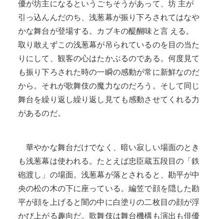
優が坊主になるというごちそうがあって、坊 主が
引っ込んんだのち、浅葱幕が振り下ろされてはなや
かな舞台が登場する。カブキの醍醐味と言 える。
取り敢えずこの浅葱幕が吊られているのを目の当た
りにして、観客の心はたかぶるのである。何度見て
も振り下ろされた時の一瞬の感動が常に新鮮なのだ
から。それが歌舞伎の魔力なのだろう。そして同じ
舞台を繰り返し繰り返し見ても感動させてくれる力
があるのだ。
華やかな舞台だけでなく、暗い寂しい場面のとき
も浅葱幕は使われる。たとえば忠臣蔵五段目の「鉄
砲渡し」の場面。浅葱幕が落とされると、勘平が中
央の松の木の下に座っている。編笠で顔を隠した勘
平が顔を上げると闇の中に白塗りの二枚目の顔が浮
かび上がる趣向だ。歌舞伎は舞台機構も演出も俳優