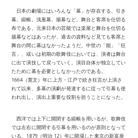
日本の劇場にはいろんな「幕」が存在する。引き
幕。緞帳。浅葱幕。揚幕など。舞台と客席を仕切る
布である。元来日本の芸能では楽屋と舞台を仕切る
揚幕などはあったが、過去の資料など見ても客席と
舞台の間に幕はなかったようだ。中世の「能」「狂
言」、或いは初期の歌舞伎においては、演者は舞台
に出て演技して戻っていく。演目自体が独立してい
たために幕を必要としなかったのである。
1664（寛文）年に上方・江戸で続き狂言が上演さ
れて以来、多幕の演劇が発達するに従って引幕も使
われ出し、演出上重要な役割を担うことになった。
西洋では上下に開閉する緞帳を用いるが、歌舞伎
では左右に開閉する引幕を用いるのが原則となって
いる。1879（明治 12）年に開場した東京の新富座