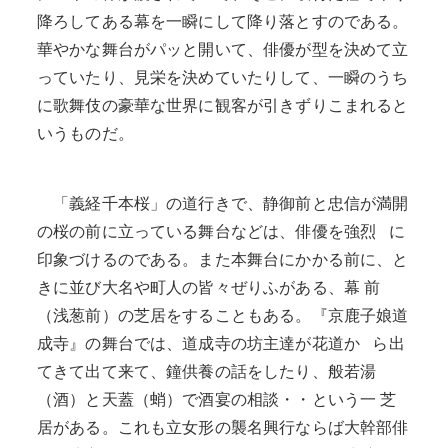
降ろしてある幕を一瞬にして降り落とすのである。
華やかな舞台がパッと開いて、俳優が型を決めて立
っていたり、見栄を決めていたりして、一瞬のうち
に歌舞伎の豪華な世界に観客が引きずりこまれると
いうものだ。
「義経千本桜」の道行きで、静御前と忠信が満開
の桜の前に立っている舞台などは、俳優を強烈 に
印象づけるのである。また本舞台にかかる前に、と
きに並び大名や町人の皆々ぜりふがある、幕 前
（浅葱前）の芝居をすることもある。『京鹿子娘道
成寺』の舞台では、道成寺の坊主達が花道か ら出
てきて出て来て、鐘供養の話をしたり、般若湯
（酒）と天蓋（蛸）で酒宴の相談・・という一 芝
居がある。これも立女形の襲名興行ならば大幹部俳