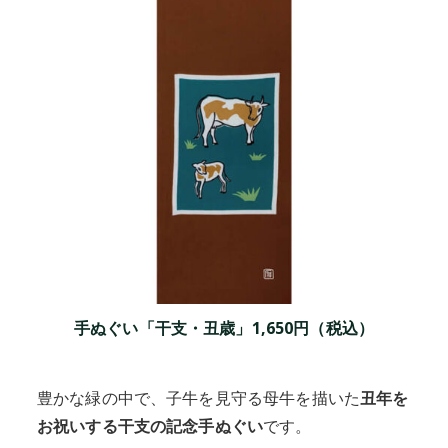
手ぬぐい「干支・丑歳」1,650円（税込）
豊かな緑の中で、子牛を見守る母牛を描いた
丑年を
お祝いする干支の記念手ぬぐい
です。