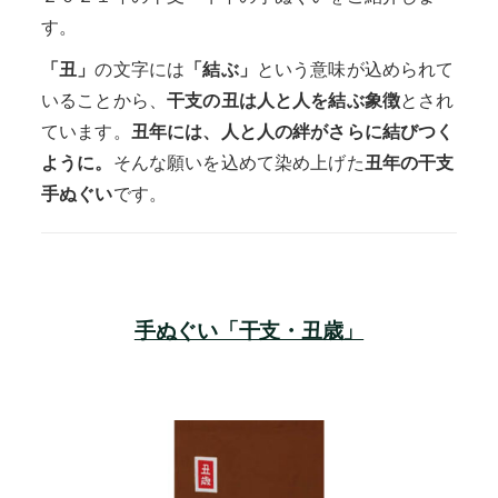
す。
「丑」
の文字には
「結ぶ」
という意味が込められて
いることから、
干支の丑は人と人を結ぶ象徴
とされ
ています。
丑年には、人と人の絆がさらに結びつく
ように。
そんな願いを込めて染め上げた
丑年の干支
手ぬぐい
です。
手ぬぐい「干支・丑歳」