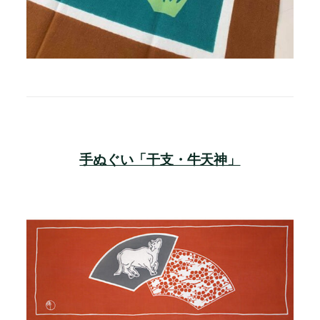
手ぬぐい「干支・牛天神」