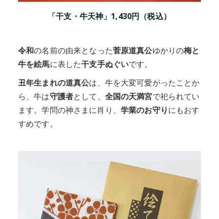
「干支・牛天神」1,430円（税込）
令和
の名前の由来となった
菅原道真公
ゆかりの
梅と
牛を絵馬
に表した
干支手ぬぐい
です。
丑年生まれの道真公
は、牛を大変可愛がったことか
ら、牛は
守護者
として、
全国の天満宮
で祀られてい
ます。学問の神さまに肖り、
学業のお守り
にもおす
すめです。