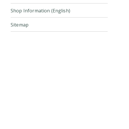
Shop Information (English)
Sitemap
Click here for the official online
store