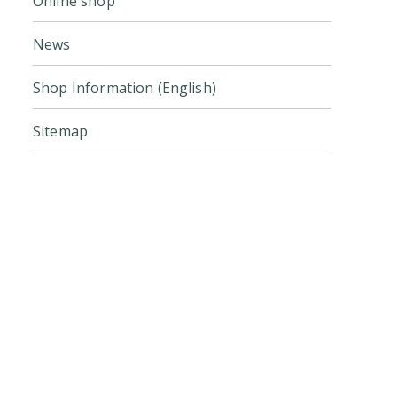
Online shop
News
Shop Information (English)
Sitemap
Click here for the official online
store