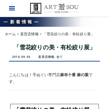
新着情報
ホーム
>
直営店情報
>
「雪花絞りの美・有松絞り展」
「雪花絞りの美・有松絞り展」
2016.09.05
直営店情報
,
全て
こんにちは！手ぬぐい専門店
麻布十番 麻の葉
で
す。