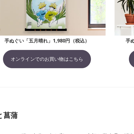
手ぬぐい「五月晴れ」1,980円（税込）
手
オンラインでのお買い物はこちら
と菖蒲