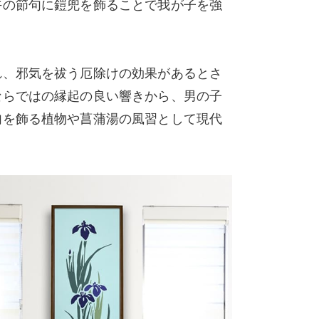
午の節句に鎧兜を飾ることで我が子を強
れ、邪気を祓う厄除けの効果があるとさ
ならではの縁起の良い響きから、男の子
句を飾る植物や菖蒲湯の風習として現代