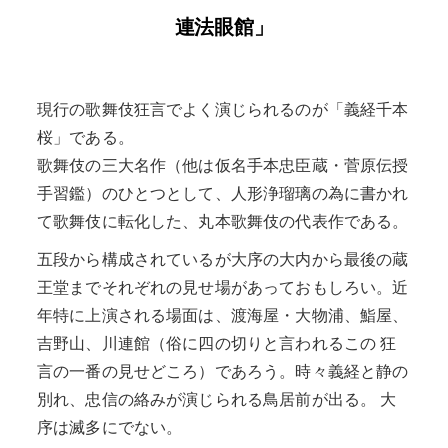
連法眼館」
現行の歌舞伎狂言でよく演じられるのが「義経千本
桜」である。
歌舞伎の三大名作（他は仮名手本忠臣蔵・菅原伝授
手習鑑）のひとつとして、人形浄瑠璃の為に書かれ
て歌舞伎に転化した、丸本歌舞伎の代表作である。
五段から構成されているが大序の大内から最後の蔵
王堂までそれぞれの見せ場があっておもしろい。近
年特に上演される場面は、渡海屋・大物浦、鮨屋、
吉野山、川連館（俗に四の切りと言われるこの 狂
言の一番の見せどころ）であろう。時々義経と静の
別れ、忠信の絡みが演じられる鳥居前が出る。 大
序は滅多にでない。