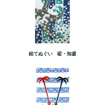
絵てぬぐい 碇・知盛