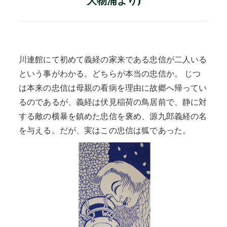
大物浦より)
川連館にて初めて義経の家来である忠信が二人いる
という事がわかる。どちらが本当の忠信か。 じつ
は本来の忠信は母親の看病を理由に故郷へ帰ってい
るのであるが、義経は伏見稲荷の鳥居前で、静に対
する敵の横暴を鎮めた忠信を褒め、源九郎義経の名
を与える。だが、実はこの忠信は狐であった。