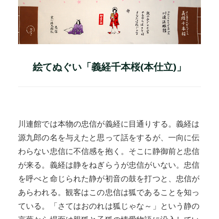
絵てぬぐい「義経千本桜(本仕立)」
川連館では本物の忠信が義経に目通りする。義経は
源九郎の名を与えたと思って話をするが、一向に伝
わらない忠信に不信感を抱く。そこに静御前と忠信
が来る。義経は静をねぎらうが忠信がいない。忠信
を呼べと命じられた静が初音の鼓を打つと、忠信が
あらわれる。観客はこの忠信は狐であることを知っ
ている。「さてはおのれは狐じゃな～」という静の