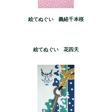
絵てぬぐい 義経千本桜
絵てぬぐい 花四天