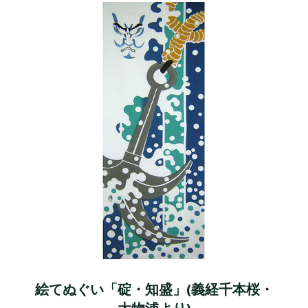
絵てぬぐい「碇・知盛」(義経千本桜・