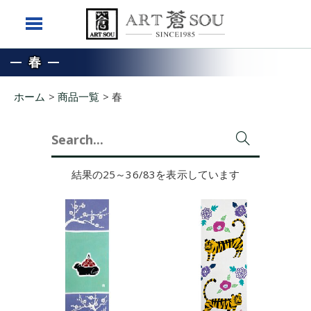
春
ホーム
>
商品一覧
>
春
Search
for:
結果の25～36/83を表示しています