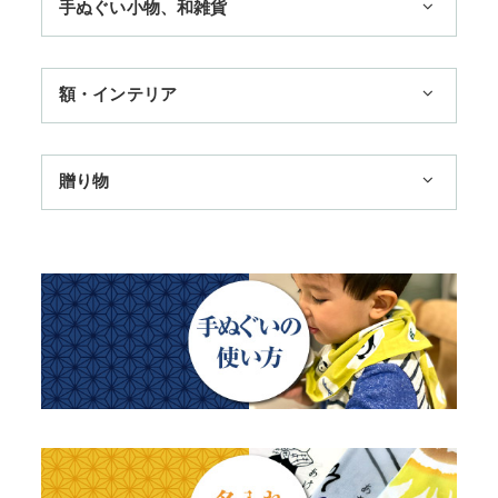
手ぬぐい小物、和雑貨
3,300円まで
11,000円まで
ハンカチ
額・インテリア
季節のおすすめ
扇子
歌舞伎
トートバッグ
手ぬぐい額・アートフレーム
贈り物
浮世絵・名画名作・古典
赤ちゃん甚平
TokyoTokyo選定商品
干支・富士・招福・縁起物
チーフ・風呂敷
タペストリー・掛軸・パネル額
日本土産
四季
ステーショナリー
のれん
母の日ギフト
動物・その他
父の日ギフト
江戸小紋・総柄・無地
結婚祝い
藍染め・絞り染め
出産祝い
ギフトセット
秋のギフト