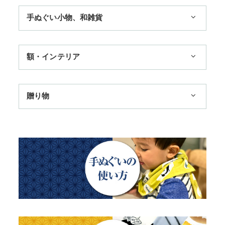
1,100円まで
手ぬぐい小物、和雑貨
3,300円まで
11,000円まで
ハンカチ
額・インテリア
季節のおすすめ
扇子
歌舞伎
トートバッグ
手ぬぐい額・アートフレーム
贈り物
浮世絵・名画名作・古典
赤ちゃん甚平
TokyoTokyo選定商品
干支・富士・招福・縁起物
チーフ・風呂敷
タペストリー・掛軸・パネル額
日本土産
四季
ステーショナリー
のれん
母の日ギフト
動物・その他
父の日ギフト
江戸小紋・総柄・無地
結婚祝い
藍染め・絞り染め
出産祝い
ギフトセット
秋のギフト