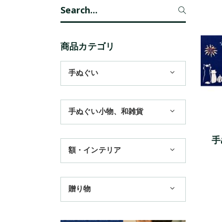
Search
for:
商品カテゴリ
手ぬぐい
1,100円まで
手ぬぐい小物、和雑貨
3,300円まで
11,000円まで
ハンカチ
手
額・インテリア
季節のおすすめ
扇子
歌舞伎
トートバッグ
手ぬぐい額・アートフレーム
贈り物
浮世絵・名画名作・古典
赤ちゃん甚平
TokyoTokyo選定商品
干支・富士・招福・縁起物
チーフ・風呂敷
タペストリー・掛軸・パネル額
日本土産