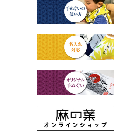
四季
ステーショナリー
のれん
母の日ギフト
動物・その他
父の日ギフト
江戸小紋・総柄・無地
結婚祝い
藍染め・絞り染め
出産祝い
ギフトセット
秋のギフト