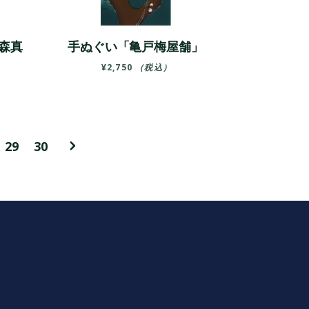
森真
手ぬぐい「亀戸梅屋舗」
¥
2,750
（税込）
29
30