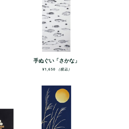
」
手ぬぐい「さかな」
¥
1,650
（税込）